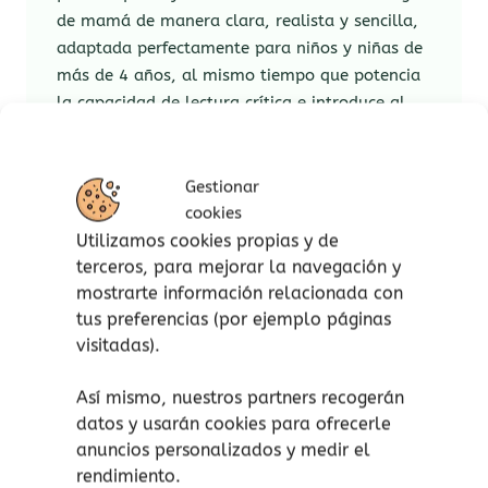
de mamá de manera clara, realista y sencilla,
adaptada perfectamente para niños y niñas de
más de 4 años, al mismo tiempo que potencia
la capacidad de lectura crítica e introduce al
niño en el conocimiento del mundo y su
entorno.
Gestionar
Un cuento para descubrir en familia la
cookies
realidad, la magia y la belleza del inicio de la
Utilizamos cookies propias y de
vida. Ideal para leer con futuros hermanos y
terceros, para mejorar la navegación y
hermanas mayores.
mostrarte información relacionada con
tus preferencias (por ejemplo páginas
Nazareth Olivera es mamá de tres hijos,
visitadas).
matrona y consultora de lactancia certificada.
Ama tanto su profesión que divulga sus
Así mismo, nuestros partners recogerán
conocimientos a través de su web y en el perfil
datos y usarán cookies para ofrecerle
@comadronaenlaola. También es autora del
anuncios personalizados y medir el
libro superventas Ser mamá. Guía del
rendimiento.