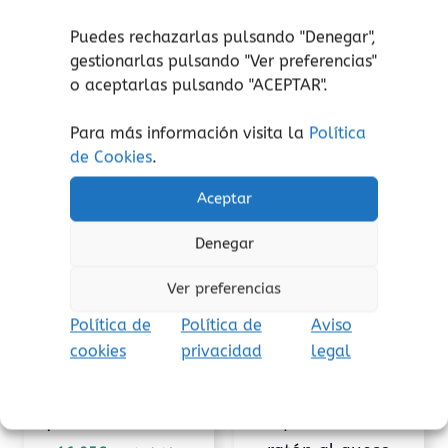
embarazo, parto y posparto con evidencia y
emoción.
Puedes rechazarlas pulsando "Denegar",
gestionarlas pulsando "
Ver preferencias
"
o aceptarlas pulsando "ACEPTAR".
Para más información visita la
Política
de Cookies
.
Productos relacionados
Aceptar
Denegar
Ver preferencias
Política de
Política de
Aviso
cookies
privacidad
legal
Conocimiento
Amor
¡Se llama VULVA!
Te quiero como el