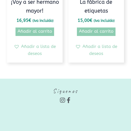
¡Voy a ser hermano
La fábrica de
mayor!
etiquetas
16,95
€
15,00
€
(Iva incluido)
(Iva incluido)
Añadir al carrito
Añadir al carrito
Añadir a lista de
Añadir a lista de
deseos
deseos
Síguenos
I
F
n
a
s
c
t
e
a
b
g
o