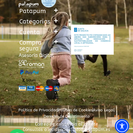
Patapum
Categorias
Cuenta
Compra
segura
Asesoría Digital
con
Política de Privacidad
Política de Cookies
Aviso Legal
Derecho de Desistimiento
Correo de asistencia al cliente
Consultas o incidencias: info@patapum.es