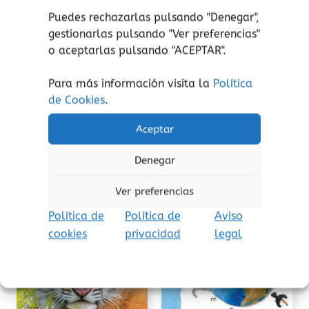
todo y lo hacemos todo de prisa y siempre
Puedes rechazarlas pulsando "Denegar",
corriendo de un lado para otro, sin pararnos a
gestionarlas pulsando "
Ver preferencias
"
saborear los pequeños detalles de la vida.
o aceptarlas pulsando "ACEPTAR".
Una divertida historia que nos recuerda la
Para más información visita la
Política
importancia de pasar tiempo de calidad con
de Cookies
.
nuestros seres queridos.
Aceptar
Denegar
Productos relacionados
Ver preferencias
Política de
Política de
Aviso
cookies
privacidad
legal