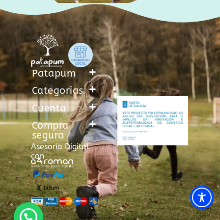
Patapum
Categorias
Cuenta
Compra
segura
Asesoría Digital
con