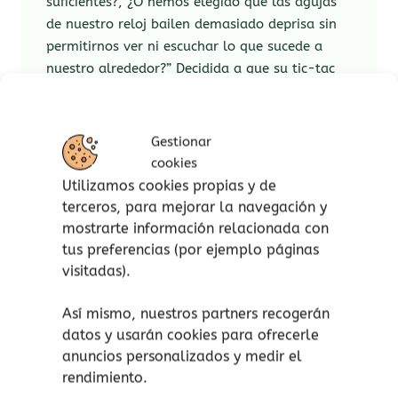
suficientes?, ¿O hemos elegido que las agujas
de nuestro reloj bailen demasiado deprisa sin
permitirnos ver ni escuchar lo que sucede a
nuestro alrededor?” Decidida a que su tic-tac
bailase al son de las carcajadas de sus peques
escuchando a papá cantar en la cocina,
escribió esta cercana y divertida historia sobre
Gestionar
Lucas.
cookies
Utilizamos cookies propias y de
Una divertida historia que nos recuerda la
terceros, para mejorar la navegación y
importancia de pasar tiempo de calidad con
mostrarte información relacionada con
nuestros seres queridos
.
tus preferencias (por ejemplo páginas
visitadas).
¿Encontrará Lucas aquello que busca?
Así mismo, nuestros partners recogerán
Muy recomendable para que nos paremos a
datos y usarán cookies para ofrecerle
pensar, grandes y pequeños, si merece la pena
anuncios personalizados y medir el
vivir en este ritmo de vértigo en el que estamos
rendimiento.
metidos a diario, donde nos falta tiempo para