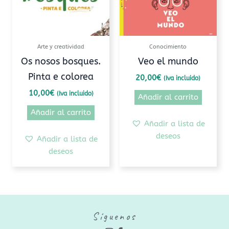
Arte y creatividad
Conocimiento
Os nosos bosques.
Veo el mundo
Pinta e colorea
20,00
€
(Iva incluido)
10,00
€
(Iva incluido)
Añadir al carrito
Añadir al carrito
Añadir a lista de
deseos
Añadir a lista de
deseos
Síguenos
I
F