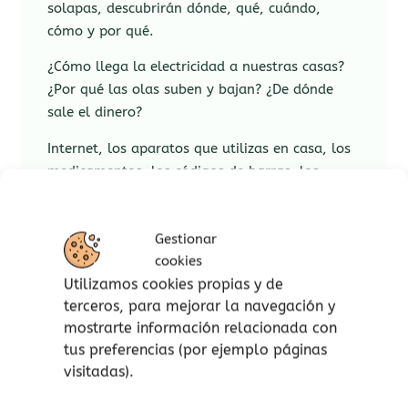
solapas, descubrirán dónde, qué, cuándo,
cómo y por qué.
¿Cómo llega la electricidad a nuestras casas?
¿Por qué las olas suben y bajan? ¿De dónde
sale el dinero?
Internet, los aparatos que utilizas en casa, los
medicamentos, los códigos de barras, los
relojes… Levanta las solapas para descubrir
cómo funcionan estas y muchísimas otras
Gestionar
cosas.
cookies
¿Cómo funciona un escáner? ¿De dónde sale la
Utilizamos cookies propias y de
electricidad? ¿Qué pasa al tirar de la cadena?
terceros, para mejorar la navegación y
¿Por qué calienta tanto el sol? ¿Cómo
mostrarte información relacionada con
funcionan los frenos?
tus preferencias (por ejemplo páginas
visitadas).
Yo me pregunto… ¿Cómo funciona esto?
es un
libro perfecto para peques curiosos.