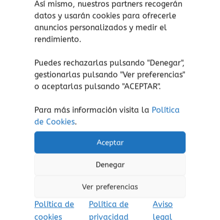
Así mismo, nuestros partners recogerán
datos y usarán cookies para ofrecerle
Otro títulos de la colección:
anuncios personalizados y medir el
rendimiento.
Yo me pregunto… Las
emociones.
Puedes rechazarlas pulsando "Denegar",
Yo me pregunto… Las familias.
gestionarlas pulsando "
Ver preferencias
"
Yo me pregunto… Nuestro
o aceptarlas pulsando "ACEPTAR".
mundo.
Yo me pregunto… El espacio.
Para más información visita la
Política
Yo me pregunto… La ciencia.
de Cookies
.
Aceptar
Denegar
Productos relacionados
Ver preferencias
Política de
Política de
Aviso
cookies
privacidad
legal