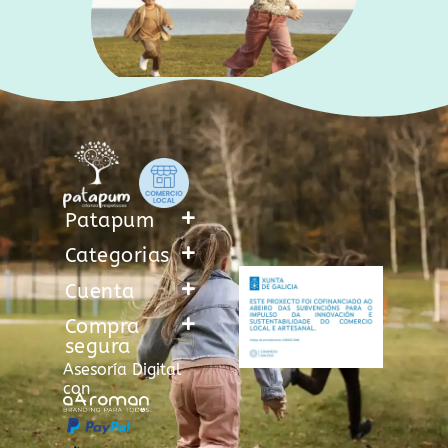
Patapum
Categorias
Cuenta
Compra
segura
Asesoría Digital
con