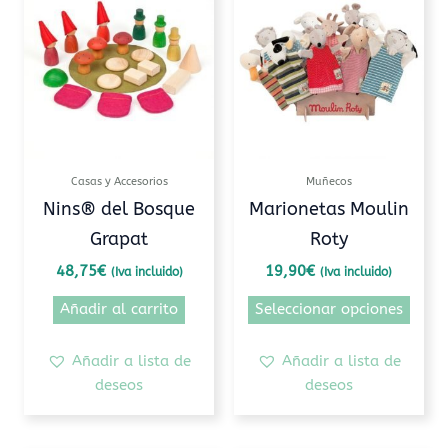
prod
tiene
múlti
varia
Las
opcio
se
pued
Casas y Accesorios
Muñecos
elegi
Nins® del Bosque
Marionetas Moulin
en
Grapat
Roty
la
pági
48,75
€
19,90
€
(Iva incluido)
(Iva incluido)
de
Añadir al carrito
Seleccionar opciones
prod
Añadir a lista de
Añadir a lista de
deseos
deseos