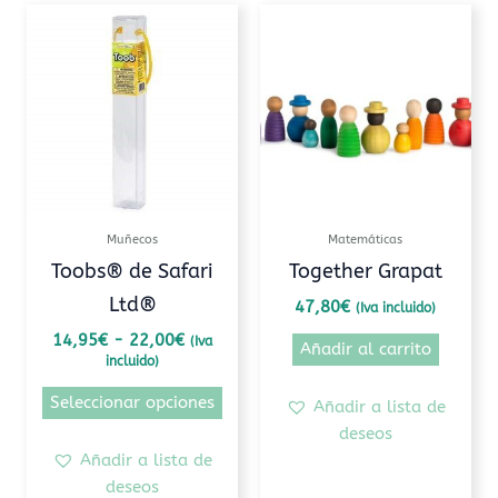
Rango
Este
de
producto
precios:
tiene
desde
14,95€
múltiples
hasta
variantes.
22,00€
Las
opciones
se
pueden
Muñecos
Matemáticas
elegir
Toobs® de Safari
Together Grapat
en
Ltd®
47,80
€
(Iva incluido)
la
página
14,95
€
-
22,00
€
(Iva
Añadir al carrito
incluido)
de
producto
Seleccionar opciones
Añadir a lista de
deseos
Añadir a lista de
deseos