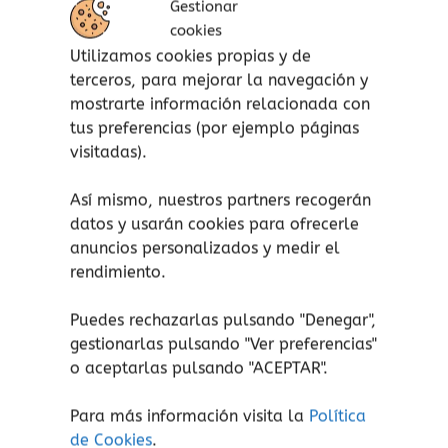
Es ideal para combinarlo con los libros de la
Gestionar
colección Nowordbooks, los imanes o los
cookies
blocks porque comparten las mismas
Utilizamos cookies propias y de
imágenes. También es perfecto para combinar
terceros, para mejorar la navegación y
con las miniaturas de Safari de los ciclos de
mostrarte información relacionada con
vida.
tus preferencias (por ejemplo páginas
visitadas).
Un set que puedes utilizar para:
Así mismo, nuestros partners recogerán
Fomentar la comprensión de los
datos y usarán cookies para ofrecerle
procesos naturales y el paso del
anuncios personalizados y medir el
tiempo.
rendimiento.
Mejorar la atención, concentración y
la percepción visual.
Puedes rechazarlas pulsando "Denegar",
Ampliar el vocabulario sobre biología
gestionarlas pulsando "
Ver preferencias
"
y naturaleza.
o aceptarlas pulsando "ACEPTAR".
Estimular la curiosidad y el
aprendizaje autónomo.
Para más información visita la
Política
Perfectos para actividades en familia,
de Cookies
.