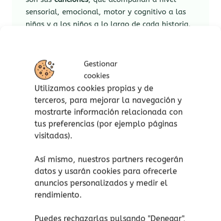
sensorial, emocional, motor y cognitivo a las
niñas y a los niños a lo largo de cada historia.
Lo que encontrarás:
Gestionar
A medida que se va leyendo el cuento, existe la
cookies
posibilidad de escuchar las canciones que
Utilizamos cookies propias y de
complementan la historia de Uxía, pero
terceros, para mejorar la navegación y
también puedes escucharlas antes de leerlo,
mostrarte información relacionada con
cuando lo hayas terminado…y ¡siempre que
tus preferencias (por ejemplo páginas
quieras! Ya que son canciones para cantar,
visitadas).
aprender, bailar, jugar y disfrutar en cualquier
momento de tu día.
Así mismo, nuestros partners recogerán
datos y usarán cookies para ofrecerle
En este cuento nos proponen canciones para
anuncios personalizados y medir el
acompañar a nivel sensorial, emocional, motor
rendimiento.
y cognitivo a las niñas y a los niños a lo largo
de toda la historia de Uxía. Las canciones
Puedes rechazarlas pulsando "Denegar",