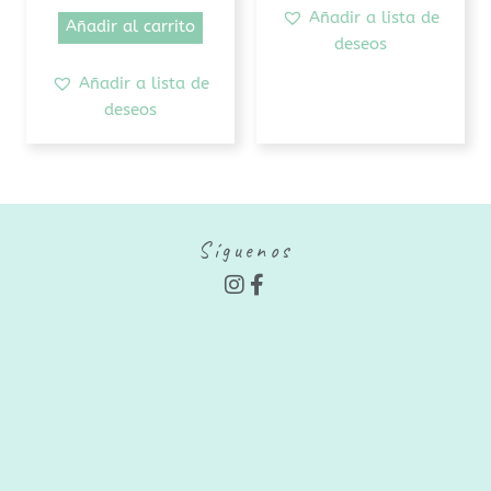
Añadir a lista de
Añadir al carrito
deseos
Añadir a lista de
deseos
Síguenos
I
F
n
a
s
c
t
e
a
b
g
o
r
o
a
k
m
-
f