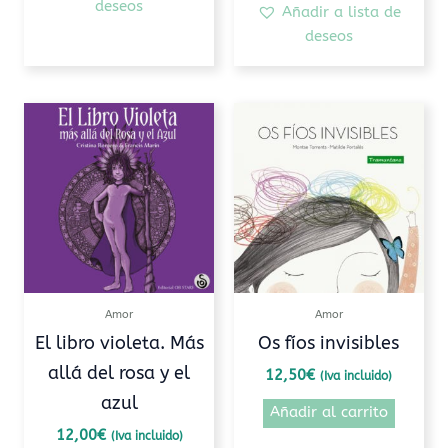
deseos
Añadir a lista de
deseos
Amor
Amor
El libro violeta. Más
Os fíos invisibles
allá del rosa y el
12,50
€
(Iva incluido)
azul
Añadir al carrito
12,00
€
(Iva incluido)