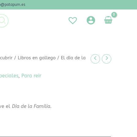
nfo@patapum.es
cubrir
/
Libros en gallego
/ El día de la
peciales
,
Para reir
ve el
Día de la Familia
.