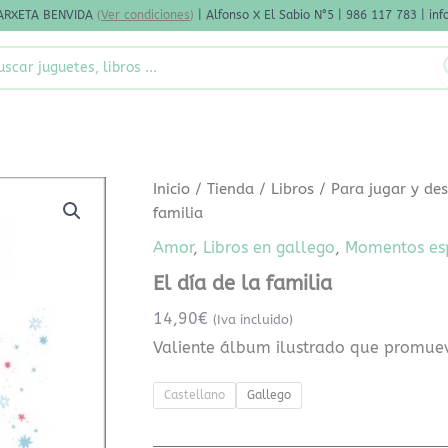
ARXETA BENVIDA
(
Ver condiciones
)
| Alfonso X El Sabio N°5 | 986 117 783 | i
rch
El
Inicio
/
Tienda
/
Libros
/
Para jugar y des
día
familia
de
la
Amor
,
Libros en gallego
,
Momentos es
familia
El día de la familia
cantidad
14,90
€
(Iva incluido)
Valiente álbum ilustrado que promue
Castellano
Gallego