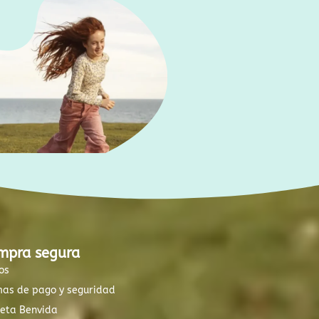
mpra segura
os
mas de pago y seguridad
xeta Benvida