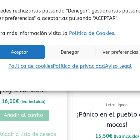
edes rechazarlas pulsando "Denegar", gestionarlas pulsan
er preferencias
" o aceptarlas pulsando "ACEPTAR".
ra más información visita la
Política de Cookies
.
Aceptar
Denegar
Ver preferencias
Política de cookies
Política de privacidad
Aviso legal
Letra mayúscula
¡Voy a comedte!
16,00
€
(Iva incluido)
Letra ligada
¡Pánico en el pueblo 
Añadir al carrito
mocos!
Añadir a lista de deseos
15,50
€
(Iva incluido)