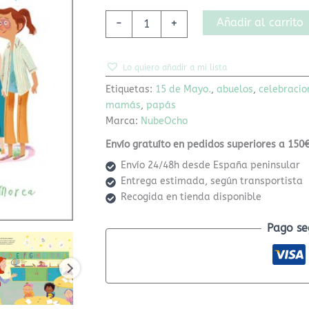
Añadir al carrito
-
+
Lo quiero añadir a mi lista
Etiquetas:
15 de Mayo.
,
abuelos
,
celebracio
mamás
,
papás
Marca:
NubeOcho
Envío gratuíto en pedidos superiores a 150€
Envío 24/48h desde España peninsular
Entrega estimada, según transportista
Recogida en tienda disponible
Pago se