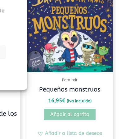
do
Para reir
Pequeños monstruos
16,95
€
(Iva incluido)
de los
Añadir al carrito
Añadir a lista de deseos