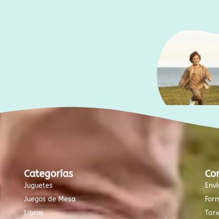
Categorías
Co
Juguetes
Enví
Juegos de Mesa
For
Libros
Tar