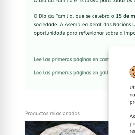
O Día da Familia é inclusivo para todos os t
O Día da Familia, que se celebra o
15 de m
sociedade. A Asemblea Xeral das Nacións U
oportunidade para reflexionar sobre a impo
Lee las primeras páginas en castellano AQU
Lee las primeras páginas en gallego AQUÍ.
Ut
na
pr
Productos relacionados
As
pa
re