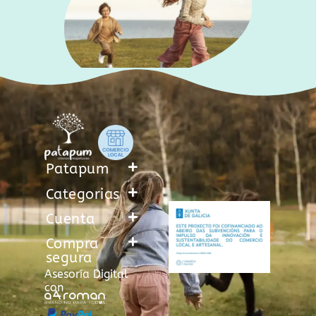
Patapum
Categorias
Cuenta
Compra
segura
Asesoría Digital
con