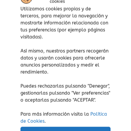
abren un sueño diferente que harán de cada
cookies
noche un momento especial. Cada noche tiene
Utilizamos cookies propias y de
terceros, para mejorar la navegación y
que colocar una llave bajo la almohada y
mostrarte información relacionada con
cuando su estrella brille, se abrirá la puerta a
tus preferencias (por ejemplo páginas
una nueva aventura.
visitadas).
A veces tiene miedo de tener sueños feos, así
que su mamá le regala un juego de llaves:
Las
Así mismo, nuestros partners recogerán
llaves de los sueños
.
datos y usarán cookies para ofrecerle
anuncios personalizados y medir el
Y tu llave, ¿qué sueño abre?
rendimiento.
Puedes rechazarlas pulsando "Denegar",
gestionarlas pulsando "
Ver preferencias
"
o aceptarlas pulsando "ACEPTAR".
Productos relacionados
Para más información visita la
Política
de Cookies
.