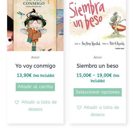
de
prod
precios:
tiene
desde
15,00€
múlti
hasta
varia
19,00€
Las
opcio
se
pued
Amor
Amor
elegi
Yo voy conmigo
Siembra un beso
en
13,90
€
15,00
€
-
19,00
€
(Iva incluido)
(Iva
la
incluido)
pági
Añadir al carrito
de
Seleccionar opciones
prod
Añadir a lista de
Añadir a lista de
deseos
deseos