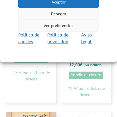
Aceptar
Denegar
Ver preferencias
Amor
Amor
Política de
Política de
Aviso
El unicornio azul
El libro violeta. Más
cookies
privacidad
legal
allá del rosa y el
9,50
€
(Iva incluido)
azul
Añadir al carrito
12,00
€
(Iva incluido)
Añadir a lista de
Añadir al carrito
deseos
Añadir a lista de
deseos
Rango
Este