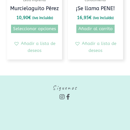
Letra imprenta
Conocimiento
elegir
Murcielaguito Pérez
¡Se llama PENE!
en
10,90
€
16,95
€
(Iva incluido)
(Iva incluido)
la
página
Seleccionar opciones
Añadir al carrito
de
producto
Añadir a lista de
Añadir a lista de
deseos
deseos
Síguenos
I
F
n
a
s
c
t
e
a
b
g
o
r
o