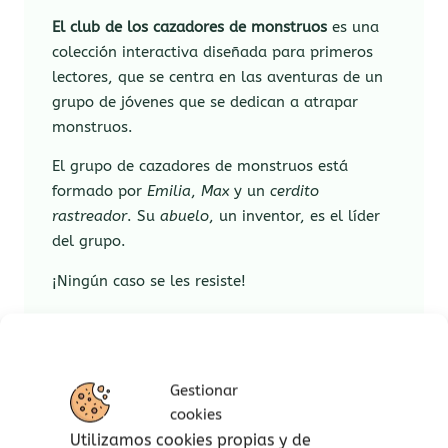
El club de los cazadores de monstruos
es una
colección interactiva diseñada para primeros
lectores, que se centra en las aventuras de un
grupo de jóvenes que se dedican a atrapar
monstruos.
El grupo de cazadores de monstruos está
formado por
Emilia
,
Max
y un
cerdito
rastreador
. Su
abuelo
, un inventor, es el líder
del grupo.
¡Ningún caso se les resiste!
Los libros están diseñados para que los
lectores participen activamente en la historia,
buscando objetos, resolviendo enigmas y
Gestionar
misterios y participando en las aventuras de
cookies
los cazadores de monstruos. Fíjate bien y
Utilizamos cookies propias y de