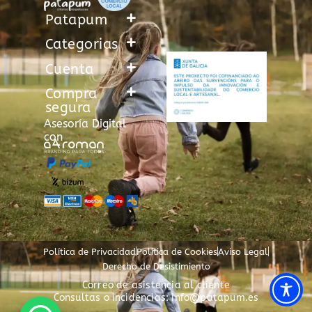
Patapum
Categorias
Cuenta
Compra
segura
Asesoría Digital
con
Política de Privacidad
Política de Cookies
Aviso Legal
Derecho de Desistimiento
Correo de asistencia al cliente
Consultas o incidencias: info@patapum.es