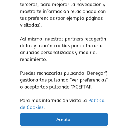
encuentra las soluciones mientras lees.
terceros, para mejorar la navegación y
mostrarte información relacionada con
tus preferencias (por ejemplo páginas
Lee las primeras páginas AQUÍ.
visitadas).
Así mismo, nuestros partners recogerán
datos y usarán cookies para ofrecerle
anuncios personalizados y medir el
rendimiento.
Productos relacionados
Este
Este
Puedes rechazarlas pulsando "Denegar",
producto
prod
gestionarlas pulsando "
Ver preferencias
"
tiene
tiene
o aceptarlas pulsando "ACEPTAR".
múltiples
múlti
variantes.
varia
Para más información visita la
Política
Las
Las
de Cookies
.
opciones
opcio
se
se
Aceptar
pueden
pued
Letra imprenta
Letra imprenta