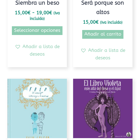
Siembra un beso
Será porque son
en
altos
15,00
€
-
19,00
€
(Iva
la
incluido)
página
15,00
€
(Iva incluido)
de
Seleccionar opciones
Añadir al carrito
producto
Añadir a lista de
Añadir a lista de
deseos
deseos