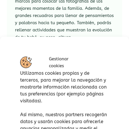
marcos para colocar las fotografías de los
mejores momentos de la familia. Además, de
grandes recuadros para llenar de pensamientos
y palabras hacia tu pequeño. También, podrás
rellenar actividades que muestran la evolución
de tu bebé, su peso, altura…
Es el regalo perfecto para ese familiar que está
a punto de embarcarse en la aventura de la
Gestionar
maternidad o paternidad, para esa amiga o
cookies
amigo que celebra su
babyshower
o esa
Utilizamos cookies propias y de
compañera que acaba de dar a luz. Es un
terceros, para mejorar la navegación y
detalle perfecto y lleno de cariño para regalar
mostrarte información relacionada con
en cualquier ocasión a aquellos que están
tus preferencias (por ejemplo páginas
esperando el momento más importante de su
visitadas).
vida.
Así mismo, nuestros partners recogerán
Ordénalo todo en apartados:
datos y usarán cookies para ofrecerle
anuncios personalizados y medir el