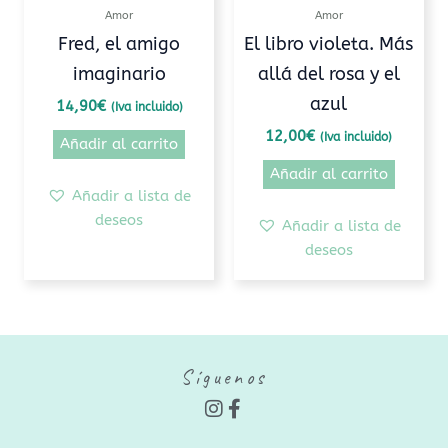
Amor
Amor
Fred, el amigo
El libro violeta. Más
imaginario
allá del rosa y el
azul
14,90
€
(Iva incluido)
12,00
€
(Iva incluido)
Añadir al carrito
Añadir al carrito
Añadir a lista de
deseos
Añadir a lista de
deseos
Síguenos
I
F
n
a
s
c