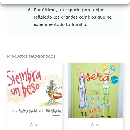
fotografías, reflexiones y mucho más.
Por último, un espacio para dejar
reflejado los grandes cambios que ha
experimentado la familia.
Productos relacionados
Rango
Este
de
producto
precios:
tiene
desde
15,00€
múltiples
hasta
variantes.
19,00€
Las
opciones
se
pueden
Amor
Amor
elegir