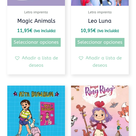
se
se
pueden
pued
Letra imprenta
Letra imprenta
elegir
elegi
Magic Animals
Leo Luna
en
en
11,95
€
10,95
€
(Iva incluido)
(Iva incluido)
la
la
página
pági
Seleccionar opciones
Seleccionar opciones
de
de
producto
prod
Añadir a lista de
Añadir a lista de
deseos
deseos
Este
Este
producto
prod
tiene
tiene
múltiples
múlti
variantes.
varia
Las
Las
opciones
opcio