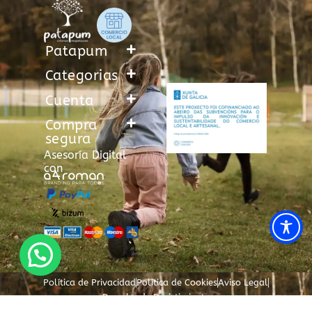
Patapum
Categorias
Cuenta
Compra
segura
Asesoría Digital
con
Política de Privacidad
Política de Cookies
Aviso Legal
Derecho de Desistimiento