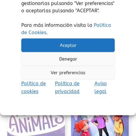
gestionarlas pulsando "
Ver preferencias
"
una historia sobre la importancia de
o aceptarlas pulsando "ACEPTAR".
la perseverancia y la confianza en uno
mismo.
Para más información visita la
Política
Teo y Fantasía, un misterio cada día:
de Cookies
.
una historia sobre la curiosidad y la
capacidad de resolver problemas.
Aceptar
Denegar
Ver preferencias
Productos relacionados
Política de
Política de
Aviso
Este
Este
cookies
privacidad
legal
producto
prod
tiene
tiene
múltiples
múlti
variantes.
varia
Las
Las
opciones
opcio