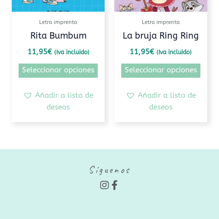
se
se
pueden
pued
Letra imprenta
Letra imprenta
elegir
elegi
Rita Bumbum
La bruja Ring Ring
en
en
11,95
€
11,95
€
(Iva incluido)
(Iva incluido)
la
la
página
pági
Seleccionar opciones
Seleccionar opciones
de
de
producto
prod
Añadir a lista de
Añadir a lista de
deseos
deseos
Síguenos
I
F
n
a
s
c
t
e