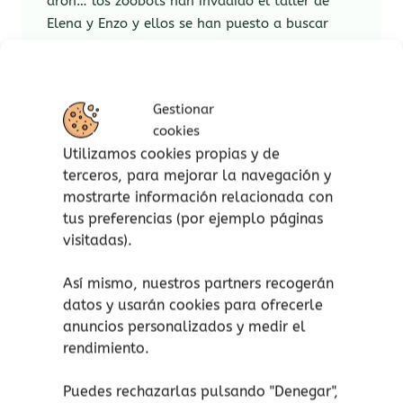
dron… los zoobots han invadido el taller de
Elena y Enzo y ellos se han puesto a buscar
familias que los adopten con amor.
Una colección pensada para aprender a leer sin
prisa. En minúsculas, con letra grande y bien
Gestionar
espaciada, tipografía de lectura fácil y texto
cookies
rimado. En cada cuento te esperan nuevos
Utilizamos cookies propias y de
personajes.
terceros, para mejorar la navegación y
mostrarte información relacionada con
Abordan temas relevantes y cercanos a los
tus preferencias (por ejemplo páginas
peques, como la amistad, el respeto por el
visitadas).
medio ambiente y la resolución de problemas.
Así mismo, nuestros partners recogerán
Ejemplos de ZooBots:
datos y usarán cookies para ofrecerle
anuncios personalizados y medir el
Inés y 3Pies, un problema al revés:
rendimiento.
una historia sobre la amistad y la
importancia de ayudar a los demás.
Puedes rechazarlas pulsando "Denegar",
Kim y Colidrón, aventuras sin control: