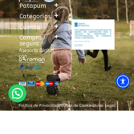
Patapum
Categorias
Cuenta
Compra
segura
Asesoría Digital
con
Política de Privacidad
Política de Cookies
Aviso Legal
Derecho de Desistimiento
Seleccionar opciones
Correo de asistencia al cliente
Consultas o incidencias: info@patapum.es