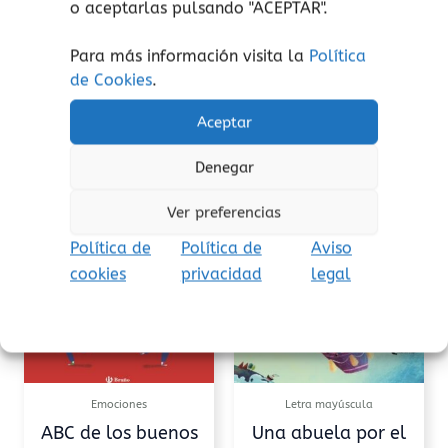
De la autora de
«Los detectives
o aceptarlas pulsando "ACEPTAR".
Zoopencos»
y
«Escuela de
Para más información visita la
Política
monstruos»
.
de Cookies
.
Aceptar
Denegar
Productos relacionados
Ver preferencias
Política de
Política de
Aviso
cookies
privacidad
legal
Emociones
Letra mayúscula
ABC de los buenos
Una abuela por el