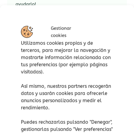
ayudarlo!
Cencerro
es responsable y buen amigo.
Acompaña a Único en sus aventuras ¡y conoce
Gestionar
trucos geniales para solucionar sus líos!
cookies
Utilizamos cookies propias y de
Una nueva serie llena de aventuras, humor y
terceros, para mejorar la navegación y
fantasía, ideal para aprender a leer.
mostrarte información relacionada con
Características:
tus preferencias (por ejemplo páginas
visitadas).
Una colección para primeros lectores
que combina dos tipos de letra para
Así mismo, nuestros partners recogerán
facilitar el aprendizaje: letra
datos y usarán cookies para ofrecerle
mayúscula y letra ligada.
anuncios personalizados y medir el
Texto rimado.
rendimiento.
Con dos personajes inolvidables,
mucha magia e ilustraciones a todo
Puedes rechazarlas pulsando "Denegar",
color.
gestionarlas pulsando "
Ver preferencias
"