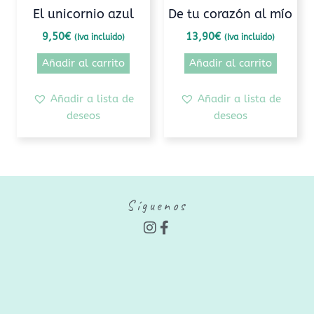
El unicornio azul
De tu corazón al mío
9,50
€
13,90
€
(Iva incluido)
(Iva incluido)
Añadir al carrito
Añadir al carrito
Añadir a lista de
Añadir a lista de
deseos
deseos
Síguenos
I
F
n
a
s
c
t
e
a
b
g
o
r
o