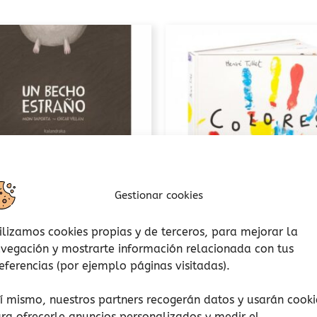
Gestionar cookies
ilizamos cookies propias y de terceros, para mejorar la
Letra mayúscula
Arte y creatividad
vegación y mostrarte información relacionada con tus
Un becho estraño
Colores (cartoné
eferencias (por ejemplo páginas visitadas).
12,00
€
13,00
€
(Iva incluido)
(Iva incluido)
í mismo, nuestros partners recogerán datos y usarán cooki
ra ofrecerle anuncios personalizados y medir el