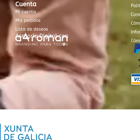
Cuenta
Polí
Mi cuenta
Canc
Mis pedidos
Cóm
Lista de deseos
Info
Asesoría Digital con
Cóm