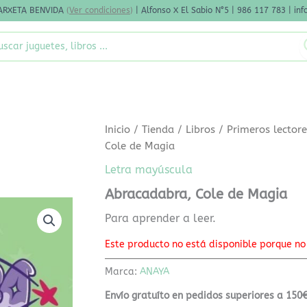
ARXETA BENVIDA
(
Ver condiciones
)
| Alfonso X El Sabio N°5 | 986 117 783 | i
rch
Inicio
/
Tienda
/
Libros
/
Primeros lector
Cole de Magia
Letra mayúscula
Abracadabra, Cole de Magia
Para aprender a leer.
Este producto no está disponible porque no
Marca:
ANAYA
Envío gratuíto en pedidos superiores a 150€