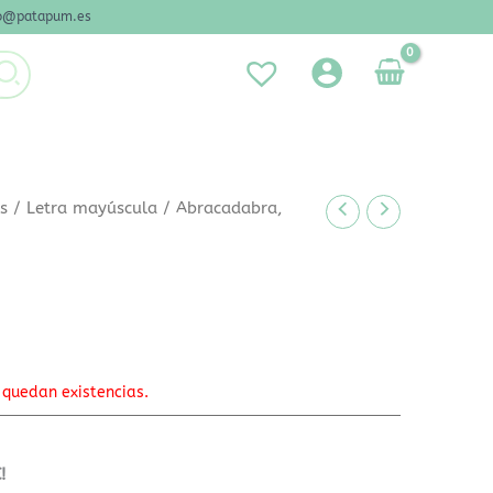
nfo@patapum.es
es
/
Letra mayúscula
/ Abracadabra,
 quedan existencias.
!