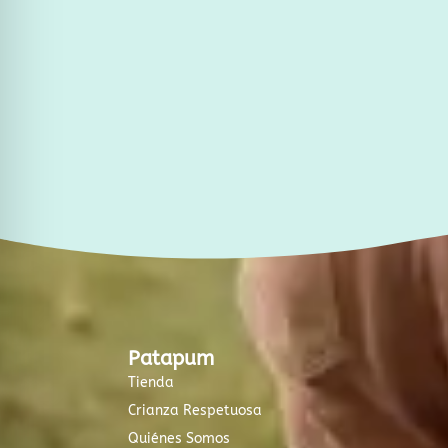
g
o
r
o
a
k
m
-
f
Patapum
Tienda
Crianza Respetuosa
Quiénes Somos