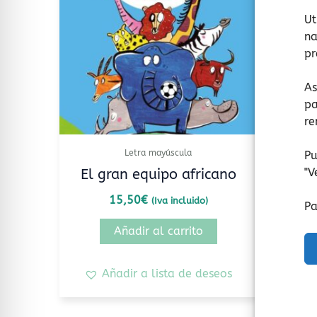
Ut
na
pr
As
pa
re
Letra mayúscula
Pu
"
V
El gran equipo africano
15,50
€
(Iva incluido)
Pa
Añadir al carrito
Añadir a lista de deseos