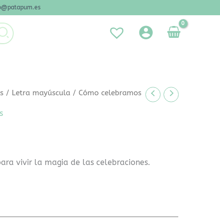
nfo@patapum.es
es
/
Letra mayúscula
/ Cómo celebramos
s
ara vivir la magia de las celebraciones.