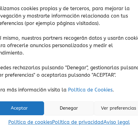
ilizamos cookies propias y de terceros, para mejorar la
vegación y mostrarte información relacionada con tus
eferencias (por ejemplo páginas visitadas).
í mismo, nuestros partners recogerán datos y usarán cooki
ra ofrecerle anuncios personalizados y medir el
ndimiento.
Arte y creatividad
Letra mayúscula
edes rechazarlas pulsando "Denegar", gestionarlas pulsan
er preferencias
" o aceptarlas pulsando "ACEPTAR".
Un libro (cartoné)
Un abuelo por el t
14,00
€
16,00
€
(Iva incluido)
(Iva incluido)
ra más información visita la
Política de Cookies
.
Añadir al carrito
Añadir al carrito
Aceptar
Denegar
Ver preferencias
Añadir a lista de deseos
Añadir a lista de de
Política de cookies
Política de privacidad
Aviso legal