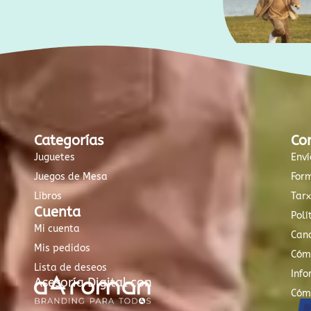
Categorías
Co
Juguetes
Enví
Juegos de Mesa
For
Libros
Tar
Cuenta
Polí
Mi cuenta
Canc
Mis pedidos
Cóm
Lista de deseos
Info
Asesoría Digital con
Cóm