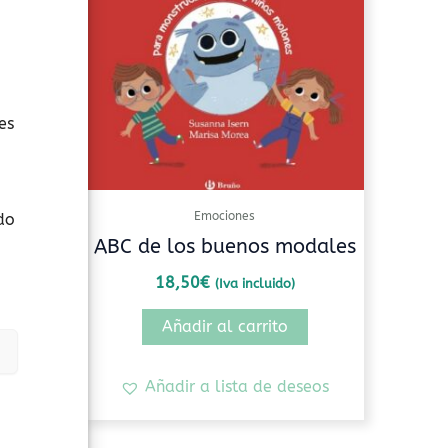
es
Emociones
do
iempo
ABC de los buenos modales
18,50
€
(Iva incluido)
Añadir al carrito
seos
Añadir a lista de deseos