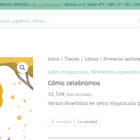
ARXETA BENVIDA
(
Ver condiciones
)
| Alfonso X El Sabio N°5 | 986 117 783 | i
rch
Cómo
Inicio
/
Tienda
/
Libros
/
Primeros lector
celebramos
cantidad
Letra mayúscula
,
Momentos especiale
Cómo celebramos
10,50
€
(Iva incluido)
Versos divertidos en letra mayúscula p
El carnaval
La navidad