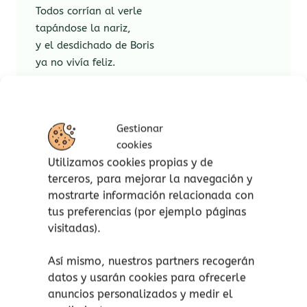
Todos corrían al verle
tapándose la nariz,
y el desdichado de Boris
ya no vivía feliz.
En un rincón de la selva,
siete veces por semana,
se repetía sin tregua
Gestionar
una escena cotidiana.
cookies
Rodeado de palmeras,
Utilizamos cookies propias y de
en un agradable ambiente,
terceros, para mejorar la navegación y
estaba el gorila Boris
mostrarte información relacionada con
durmiendo tranquilamente.
tus preferencias (por ejemplo páginas
visitadas).
Cada vez que despertaba
en la mañana temprano
Así mismo, nuestros partners recogerán
estiraba bien sus patas
datos y usarán cookies para ofrecerle
y emitía, cual soprano,
anuncios personalizados y medir el
un estruendo estrepitoso.