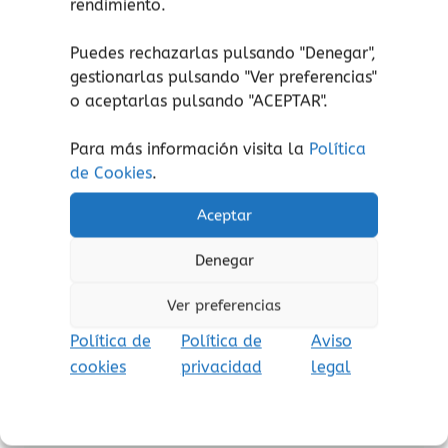
rendimiento.
Pero había algo peor:
el problema es que su aliento
Puedes rechazarlas pulsando "Denegar",
desprendía mal olor.
gestionarlas pulsando "
Ver preferencias
"
o aceptarlas pulsando "ACEPTAR".
Era horrible, era asqueroso,
un olor descomunal,
Para más información visita la
Política
entre dientes susurraban:
de Cookies
.
“Buaaah ¡Huele mal!”.
Pero el tamaño de Boris
Aceptar
les tenía muy asustados
Denegar
y nadie quería decirle
por qué huían de su lado.
Ver preferencias
Elefantes, cocodrilos,
Hasta la hormiga Beatriz,
Política de
Política de
Aviso
No podían evitarlo,
cookies
privacidad
legal
Se tapaban la nariz.
¿Conseguirá, por fin, alguien
hacerle sentir mejor