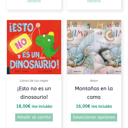
deseos
deseos
Este
prod
tiene
múlti
varia
Las
opcio
se
pued
Libros de luz negra
Amor
elegi
¡Esto no es un
Montañas en la
en
dinosaurio!
cama
la
pági
18,00
€
16,00
€
(Iva incluido)
(Iva incluido)
de
Añadir al carrito
Seleccionar opciones
prod