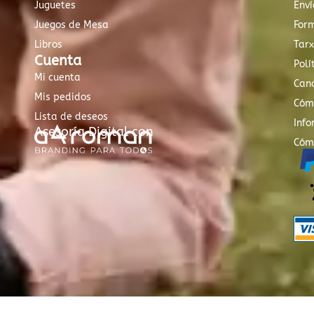
Juguetes
Enví
Juegos de Mesa
For
Libros
Tar
Cuenta
Polí
Mi cuenta
Canc
Mis pedidos
Cóm
Lista de deseos
Info
Asesoría Digital con
Cóm