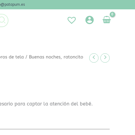
nfo@patapum.es
bros de tela
/ Buenas noches, ratoncito
esario para captar la atención del bebé.