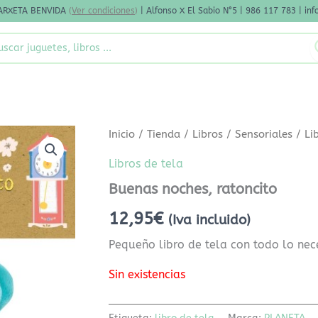
ARXETA BENVIDA
(
Ver condiciones
)
| Alfonso X El Sabio N°5 | 986 117 783 | i
rch
Inicio
/
Tienda
/
Libros
/
Sensoriales
/
Li
Libros de tela
Buenas noches, ratoncito
12,95
€
(Iva incluido)
Pequeño libro de tela con todo lo nec
Sin existencias