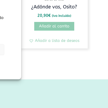
¿Adónde vas, Osito?
20,90
€
(Iva incluido)
do
Añadir al carrito
seos
Añadir a lista de deseos