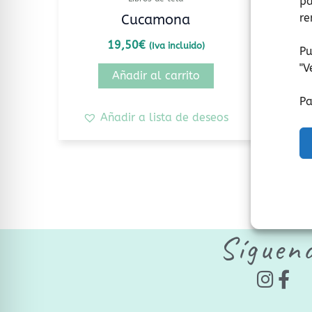
pa
re
Cucamona
19,50
€
(Iva incluido)
Pu
"
V
Añadir al carrito
Pa
Añadir a lista de deseos
Síguen
I
F
n
a