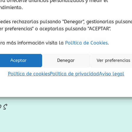
ra ofrecerle anuncios personalizados y medir el
ndimiento.
Mar adentro
El bosque
19,50
€
18,00
€
(Iva incluido)
(Iva incluido)
edes rechazarlas pulsando "Denegar", gestionarlas pulsan
er preferencias
" o aceptarlas pulsando "ACEPTAR".
Añadir al carrito
Añadir al carrito
ra más información visita la
Política de Cookies
.
Añadir a lista de deseos
Añadir a lista de de
Aceptar
Denegar
Ver preferencias
Política de cookies
Política de privacidad
Aviso legal
os