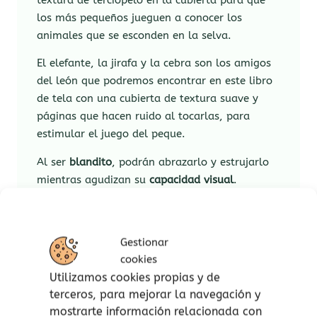
textura de terciopelo en la cubierta para que
los más pequeños jueguen a conocer los
animales que se esconden en la selva.
El elefante, la jirafa y la cebra son los amigos
del león que podremos encontrar en este libro
de tela con una cubierta de textura suave y
páginas que hacen ruido al tocarlas, para
estimular el juego del peque.
Al ser
blandito
, podrán abrazarlo y estrujarlo
mientras agudizan su
capacidad visual
.
Además… ¡lleva un
espejito
al final de todo
que sorprenderá a los más pequeños! Un libro
que les harán compañía en sus primeros
Gestionar
descubrimientos.
cookies
Utilizamos cookies propias y de
Un regalo ideal para
recién nacidos
.
terceros, para mejorar la navegación y
mostrarte información relacionada con