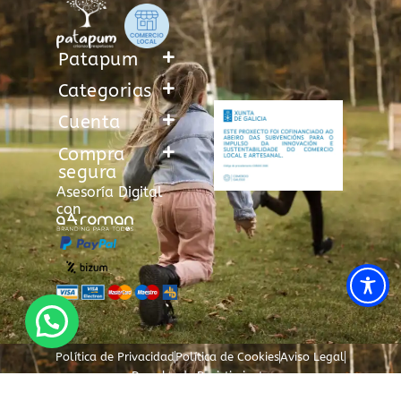
Patapum
Categorias
Cuenta
Compra
segura
Asesoría Digital
con
Política de Privacidad
Política de Cookies
Aviso Legal
Derecho de Desistimiento
Los
amigos
Correo de asistencia al cliente