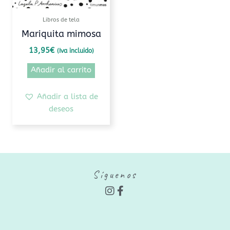
Libros de tela
Mariquita mimosa
13,95
€
(Iva incluido)
Añadir al carrito
Añadir a lista de
deseos
Síguenos
I
F
n
a
s
c
t
e
a
b