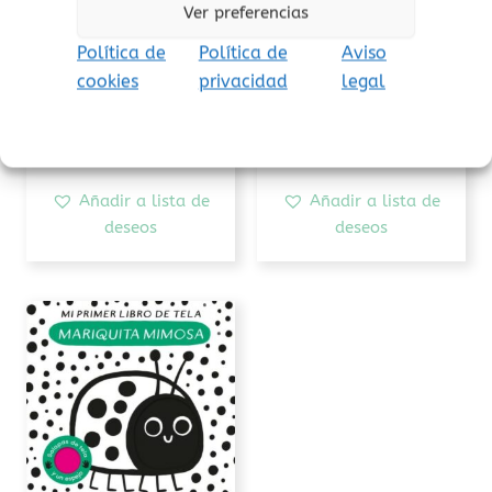
Ver preferencias
Libros de tela
Libros de tela
Política de
Política de
Aviso
Cucamona
Rojo, negro, blanco
cookies
privacidad
legal
19,50
€
16,50
€
(Iva incluido)
(Iva incluido)
Añadir al carrito
Añadir al carrito
Añadir a lista de
Añadir a lista de
deseos
deseos