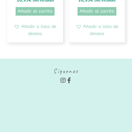
10,95
€
10,95
€
(Iva incluido)
(Iva incluido)
Añadir al carrito
Añadir al carrito
Añadir a lista de
Añadir a lista de
deseos
deseos
Síguenos
I
F
n
a
s
c
t
e
a
b
g
o
r
o
a
k
m
-
f