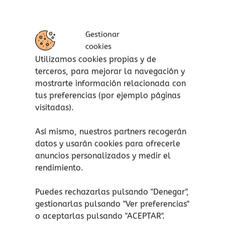
(Bizet), Paseo en trineo (Delius), La marcha
(Chaikovski) y Alegría en el mundo (Haendel).
Gestionar
Mientras escuchan las melodías, las criaturas
cookies
podrán deleitarse mirando las imágenes. Una
Utilizamos cookies propias y de
manera de introducir la música clásica desde la
terceros, para mejorar la navegación y
primera infancia y despertar el oído y la
mostrarte información relacionada con
sensibilidad musicales.
tus preferencias (por ejemplo páginas
visitadas).
Este libro musical es de cartón resistente, y los
botones tienen el tamaño ideal para manos
Así mismo, nuestros partners recogerán
pequeñas, de manera que puedan disfrutarlo
datos y usarán cookies para ofrecerle
de manera autónoma.
anuncios personalizados y medir el
rendimiento.
Características de Mis melodías clásicas de
Navidad:
Puedes rechazarlas pulsando "Denegar",
gestionarlas pulsando "
Ver preferencias
"
Incluye un botón en cada página para
o aceptarlas pulsando "ACEPTAR".
el sonido, muy fácil de apretar para