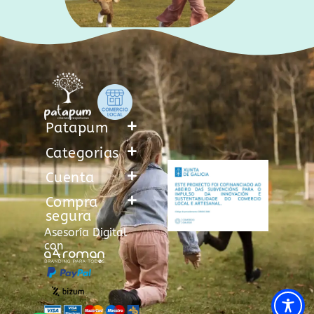
Patapum
Categorias
Cuenta
Compra
segura
Asesoría Digital
con