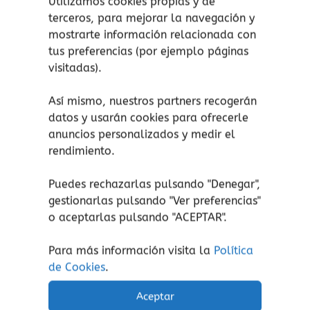
Utilizamos cookies propias y de
bebé a desarrollar sus habilidades táctiles y
terceros, para mejorar la navegación y
motoras.
mostrarte información relacionada con
tus preferencias (por ejemplo páginas
Estímulo visual:
visitadas).
Sencillas ilustraciones en blanco y negro para
Así mismo, nuestros partners recogerán
atraer la atención del bebé a partir de los 2
datos y usarán cookies para ofrecerle
meses.
anuncios personalizados y medir el
rendimiento.
Puedes rechazarlas pulsando "Denegar",
gestionarlas pulsando "
Ver preferencias
"
Productos relacionados
o aceptarlas pulsando "ACEPTAR".
Este
Para más información visita la
producto
Política
de Cookies
.
tiene
múltiples
Aceptar
variantes.