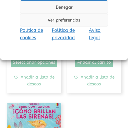
Las
Denegar
opciones
se
Ver preferencias
pueden
Música y sonido
Táctiles
Política de
Política de
elegir
Aviso
No hagas cosquillas
¡Cómo brilla el
en
cookies
privacidad
legal
al… Usborne
unicornio!
la
página
14,95
€
10,95
€
(Iva incluido)
(Iva incluido)
de
Seleccionar opciones
Añadir al carrito
producto
Añadir a lista de
Añadir a lista de
deseos
deseos