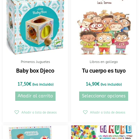
prod
tiene
múlt
varia
Las
opci
se
pued
elegi
Primeros Juguetes
Libros en gallego
en
Baby box Djeco
Tu cuerpo es tuyo
la
pági
17,50
€
14,90
€
(Iva incluido)
(Iva incluido)
de
Añadir al carrito
Seleccionar opciones
prod
Añadir a lista de deseos
Añadir a lista de deseos
Rango
Este
de
producto
precios: