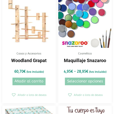
de
prod
precios:
tiene
desde
4,95€
múlt
hasta
varia
28,95€
Las
opci
se
pued
elegi
Casas y Accesorios
Cosmética
en
Woodland Grapat
Maquillaje Snazaroo
la
pági
60,70
€
4,95
€
-
28,95
€
(Iva incluido)
(Iva incluido)
de
Añadir al carrito
Seleccionar opciones
prod
Añadir a lista de deseos
Añadir a lista de deseos
Este