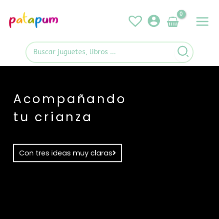
Ir
al
contenido
Search
for:
Acompañando
tu crianza
Con tres ideas muy claras