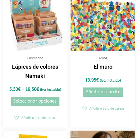
tiene
desde
5,50€
múltiples
hasta
variantes.
19,50€
Las
opciones
se
pueden
elegir
Cosmética
Amor
en
Lápices de colores
El muro
la
Namaki
página
13,95
€
(Iva incluido)
de
5,50
€
-
19,50
€
(Iva incluido)
Añadir al carrito
producto
Seleccionar opciones
Añadir a lista de deseos
Añadir a lista de deseos
Rango
Este