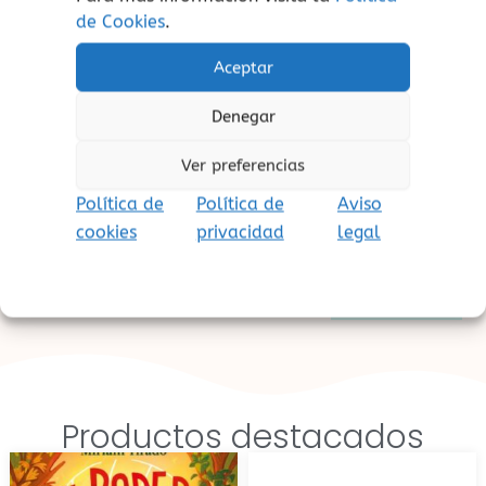
de Cookies
.
Aceptar
Juguetes por edades
Denegar
Ver preferencias
0
1+
2+
5+
9+
Política de
Política de
Aviso
cookies
privacidad
legal
VER TODO
Productos destacados