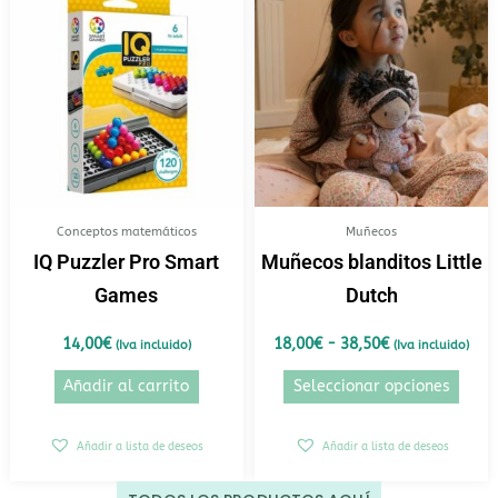
de
prod
precios:
tiene
desde
18,00€
múlt
hasta
varia
38,50€
Las
opci
se
pued
elegi
Conceptos matemáticos
Muñecos
en
IQ Puzzler Pro Smart
Muñecos blanditos Little
la
Games
Dutch
pági
de
14,00
€
18,00
€
-
38,50
€
(Iva incluido)
(Iva incluido)
prod
Añadir al carrito
Seleccionar opciones
Añadir a lista de deseos
Añadir a lista de deseos