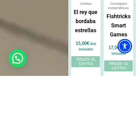
Límites
Conceptos
matemáticos
El rey que
Fishtricks
bordaba
Smart
estrellas
Games
15,00
€
(Iva
17,00
€
(Iva
incluido)
incluido)
Añadir al
carrito
Añadir al
carrito
Añadir a lista
Añadir a lista
de deseos
de deseos