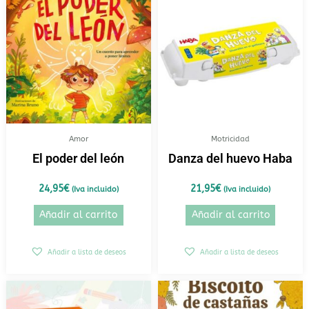
Amor
Motricidad
El poder del león
Danza del huevo Haba
24,95
€
21,95
€
(Iva incluido)
(Iva incluido)
Añadir al carrito
Añadir al carrito
Añadir a lista de deseos
Añadir a lista de deseos
Rango
Este
de
producto