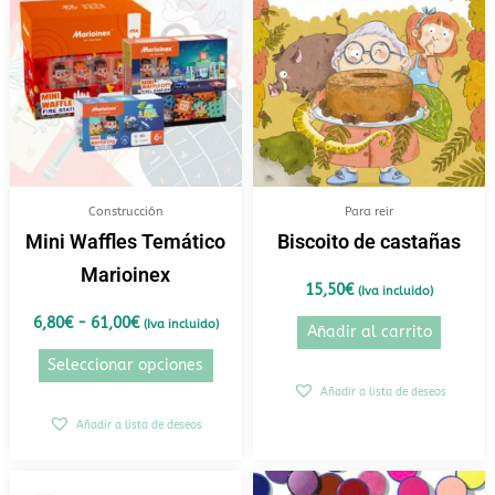
precios:
tiene
desde
6,80€
múltiples
hasta
variantes.
61,00€
Las
opciones
se
pueden
elegir
Construcción
Para reir
en
Mini Waffles Temático
Biscoito de castañas
la
Marioinex
página
15,50
€
(Iva incluido)
de
6,80
€
-
61,00
€
(Iva incluido)
Añadir al carrito
producto
Seleccionar opciones
Añadir a lista de deseos
Añadir a lista de deseos
Rango
Este