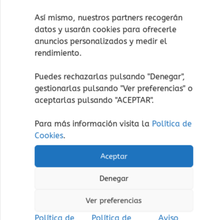
Plantoys
la
11,50
€
(Iva incluido)
Así mismo, nuestros partners recogerán
página
Animales
23,00
€
(Iva incluido)
datos y usarán cookies para ofrecerle
de
anuncios personalizados y medir el
Añadir al carrito
Bosque
Marinos
producto
rendimiento.
Seleccionar opciones
Añadir a lista de
Puedes rechazarlas pulsando "Denegar",
deseos
gestionarlas pulsando "
Ver preferencias
" o
Añadir a lista de
aceptarlas pulsando "ACEPTAR".
deseos
Para más información visita la
Política de
Cookies
.
Aceptar
Denegar
Ver preferencias
Política de
Política de
Aviso