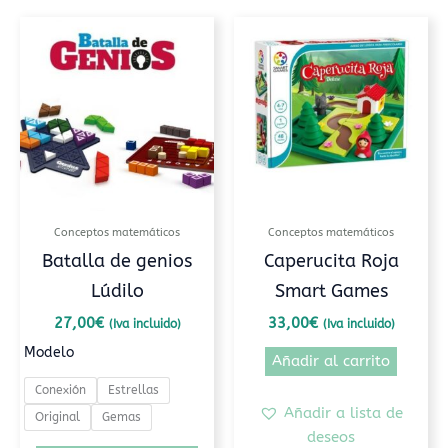
Este
producto
tiene
múltiples
variantes.
Las
opciones
se
pueden
Conceptos matemáticos
Conceptos matemáticos
elegir
Batalla de genios
Caperucita Roja
en
Lúdilo
Smart Games
la
página
27,00
€
33,00
€
(Iva incluido)
(Iva incluido)
de
Modelo
Añadir al carrito
producto
Conexión
Estrellas
Añadir a lista de
Original
Gemas
deseos