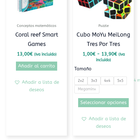
opci
se
pued
Conceptos matemáticos
Puzzle
elegi
Coral reef Smart
Cubo MoYu MeiLong
en
Games
Tres Por Tres
la
pági
13,00
€
1,00
€
-
13,90
€
(Iva incluido)
(Iva
de
incluido)
Añadir al carrito
prod
Tamaño
4 
2x2
3x3
4x4
5x5
Añadir a lista de
Megaminx
deseos
Seleccionar opciones
Añadir a lista de
deseos