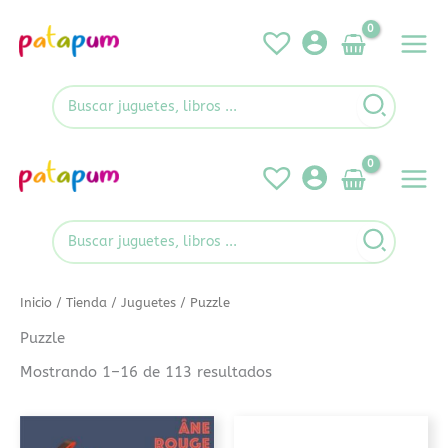
Ir
al
contenido
Search
for:
Search
for:
Inicio
/
Tienda
/
Juguetes
/ Puzzle
Puzzle
Mostrando 1–16 de 113 resultados