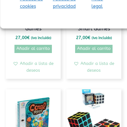
cookies
privacidad
legal
Conceptos matemáticos
Conceptos matemáticos
Colour code Smart
Conexión canica
Games
Smart Games
27,00
€
27,00
€
(Iva incluido)
(Iva incluido)
Añadir al carrito
Añadir al carrito
Añadir a lista de
Añadir a lista de
deseos
deseos
Rango
Este
de
prod
precios:
tiene
desde
1,00€
múlt
hasta
varia
13,90€
Las