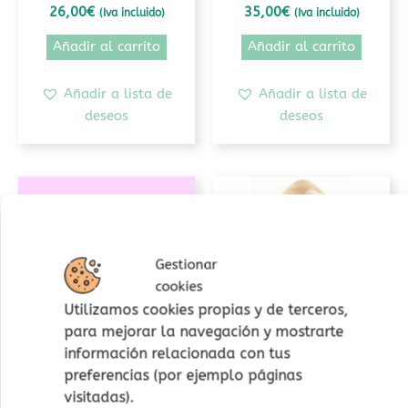
26,00
€
35,00
€
(Iva incluido)
(Iva incluido)
Añadir al carrito
Añadir al carrito
Añadir a lista de
Añadir a lista de
deseos
deseos
Este
producto
tiene
múltiples
Gestionar
variantes.
cookies
Las
Utilizamos cookies propias y de terceros,
opciones
para mejorar la navegación y mostrarte
se
información relacionada con tus
pueden
preferencias (por ejemplo páginas
Imagen real
Construcción
elegir
visitadas).
Circles Nowordbooks
Cohete apilable
en