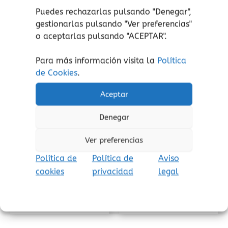
Puedes rechazarlas pulsando "Denegar",
gestionarlas pulsando "
Ver preferencias
"
o aceptarlas pulsando "ACEPTAR".
Para más información visita la
Política
de Cookies
.
Aceptar
Desarrollo lingüístico
Conceptos matemáticos
Denegar
3 Capítulos Mercurio
3 x 4 = ¡Zas! Haba
Ver preferencias
16,95
€
32,00
€
(Iva incluido)
(Iva incluido)
Política de
Política de
Aviso
Añadir al carrito
Añadir al carrito
cookies
privacidad
legal
Añadir a lista de
Añadir a lista de
deseos
deseos