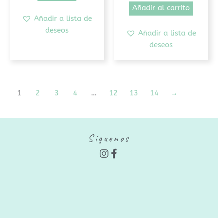
Añadir al carrito
Añadir a lista de
deseos
Añadir a lista de
deseos
1
2
3
4
…
12
13
14
→
Síguenos
I
F
n
a
s
c
t
e
a
b
g
o
r
o
a
k