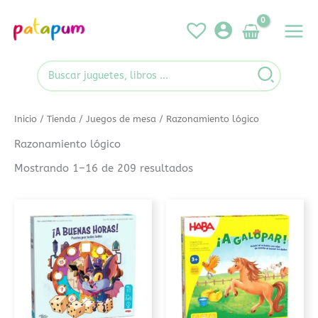
Ir
al
contenido
Search
for:
Inicio
/
Tienda
/
Juegos de mesa
/ Razonamiento lógico
Razonamiento lógico
Mostrando 1–16 de 209 resultados