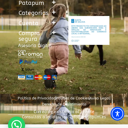
Patapum
Categorias
Cuenta
Compra
segura
Asesoría Digital
con
Política de Privacidad
Política de Cookies
Aviso Legal
Derecho de Desistimiento
Correo de asistencia al cliente
Consultas o incidencias: info@patapum.es