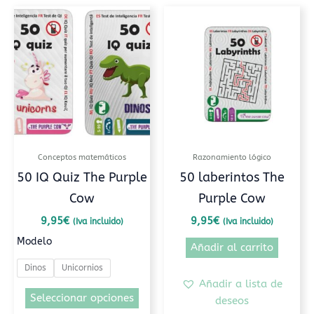
Este
producto
tiene
múltiples
variantes.
Las
opciones
se
pueden
Conceptos matemáticos
Razonamiento lógico
elegir
50 IQ Quiz The Purple
50 laberintos The
en
Cow
Purple Cow
la
página
9,95
€
9,95
€
(Iva incluido)
(Iva incluido)
de
Modelo
Añadir al carrito
producto
Dinos
Unicornios
Añadir a lista de
Seleccionar opciones
deseos