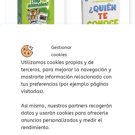
Gestionar
Estrategia
Desarrollo lingüístico
cookies
¡Top Animales!
¿Quién te conoce
Utilizamos cookies propias y de
terceros, para mejorar la navegación y
Falomir
mejor? Lúdilo
mostrarte información relacionada con
15,00
€
22,00
€
(Iva incluido)
(Iva incluido)
tus preferencias (por ejemplo páginas
visitadas).
Añadir al carrito
Añadir al carrito
Así mismo, nuestros partners recogerán
Añadir a lista de
Añadir a lista de
datos y usarán cookies para ofrecerle
deseos
deseos
anuncios personalizados y medir el
rendimiento.