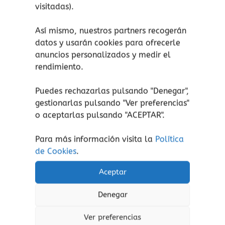
visitadas).
Este
produc
Así mismo, nuestros partners recogerán
tiene
datos y usarán cookies para ofrecerle
múltip
anuncios personalizados y medir el
variant
rendimiento.
Las
opcion
Puedes rechazarlas pulsando "Denegar",
se
gestionarlas pulsando "
Ver preferencias
"
puede
Momentos especiales
Amor
o aceptarlas pulsando "ACEPTAR".
elegir
Secretos del Polo
Siembra un beso
en
Para más información visita la
Política
Norte
la
15,00
€
(Iva incluido)
de Cookies
.
página
Idioma
25,90
€
(Iva incluido)
de
Aceptar
Añadir al carrito
Castellano
Inglés
produc
Denegar
Añadir al carrito
Añadir a lista de
deseos
Ver preferencias
Añadir a lista de