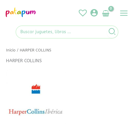
Ir
al
contenido
Search
for:
Inicio
/ HARPER COLLINS
HARPER COLLINS