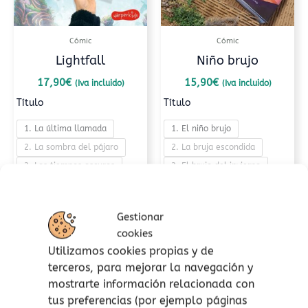
se
se
pueden
pued
Cómic
Cómic
elegir
elegi
Lightfall
Niño brujo
en
en
la
la
17,90
€
15,90
€
(Iva incluido)
(Iva incluido)
página
pági
Título
Título
de
de
1. La última llamada
1. El niño brujo
producto
prod
2. La sombra del pájaro
2. La bruja escondida
3. Los tiempos oscuros
3. El brujo del invierno
4. Un lugar entre mundos
Seleccionar opciones
Seleccionar opciones
Gestionar
Añadir a lista de
cookies
deseos
Utilizamos cookies propias y de
Añadir a lista de
terceros, para mejorar la navegación y
deseos
mostrarte información relacionada con
tus preferencias (por ejemplo páginas