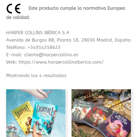
Este producto cumple la normativa Europea
de calidad
.
HARPER COLLINS IBÉRICA S.A
Avenida de Burgos 8B, Planta 18. 28036 Madrid, España
Teléfono: +34914358623
E-mail: cliente@harpercollins.es
Web: https://www.harpercollinsiberica.com/
Mostrando los 4 resultados
Este
Este
producto
prod
tiene
tiene
múltiples
múlt
variantes.
varia
Las
Las
opciones
opci