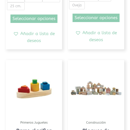
Oveja
25 cm.
Seleccionar opciones
Seleccionar opciones
Añadir a lista de
Añadir a lista de
deseos
deseos
Este
produc
tiene
múltip
variant
Las
opcion
se
puede
Primeros Juguetes
Construcción
elegir