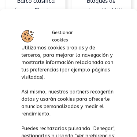
Barco clasifica
Bloques de
en
formas Plantoys
construcción Little
la
página
Dutch
18,00
€
(Iva incluido)
de
22,95
€
(Iva incluido)
Añadir al carrito
produc
Gestionar
Modelo
cookies
Utilizamos cookies propias y de
Añadir a lista de
Pequeña granja
Rosa
terceros, para mejorar la navegación y
deseos
mostrarte información relacionada con
Añadir al carrito
tus preferencias (por ejemplo páginas
visitadas).
Añadir a lista de
deseos
Así mismo, nuestros partners recogerán
datos y usarán cookies para ofrecerle
anuncios personalizados y medir el
rendimiento.
Puedes rechazarlas pulsando "Denegar",
gestionarlas pulsando "
Ver preferencias
"