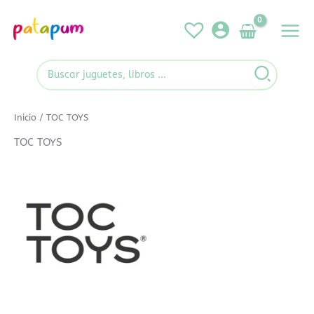
Ir
al
contenido
Search
for:
Inicio
/ TOC TOYS
TOC TOYS