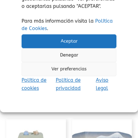
o aceptarlas pulsando "ACEPTAR".
Para más información visita la
Política
de Cookies
.
Casas y Accesorios
Construcción
Aceptar
Cacharritos de cocina
Cactus equilibrista
Plantoys
Plantoys
Denegar
27,00
€
31,00
€
(Iva incluido)
(Iva incluido)
Ver preferencias
Añadir al carrito
Añadir al carrito
Política de
Política de
Aviso
cookies
privacidad
legal
Añadir a lista de
Añadir a lista de
deseos
deseos