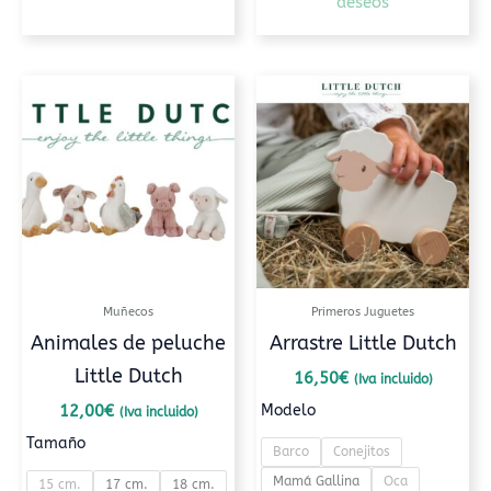
deseos
Este
Este
producto
prod
tiene
tiene
múltiples
múlt
variantes.
varia
Las
Las
opciones
opci
se
se
pueden
pued
Muñecos
Primeros Juguetes
elegir
elegi
Animales de peluche
Arrastre Little Dutch
en
en
Little Dutch
la
la
16,50
€
(Iva incluido)
página
pági
Modelo
12,00
€
(Iva incluido)
de
de
Tamaño
Barco
Conejitos
producto
prod
Mamá Gallina
Oca
15 cm.
17 cm.
18 cm.