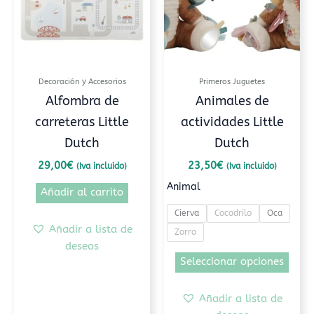
varia
Las
opci
se
pued
Decoración y Accesorios
Primeros Juguetes
elegi
Alfombra de
Animales de
en
carreteras Little
actividades Little
la
pági
Dutch
Dutch
de
29,00
€
23,50
€
(Iva incluido)
(Iva incluido)
prod
Animal
Añadir al carrito
Cierva
Cocodrilo
Oca
Añadir a lista de
Zorro
deseos
Seleccionar opciones
Añadir a lista de