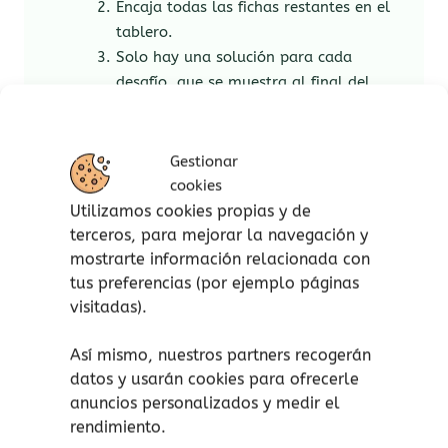
Encaja todas las fichas restantes en el
tablero.
Solo hay una solución para cada
desafío, que se muestra al final del
libro de desafíos.
Contenido:
Gestionar
cookies
1 tablero de juego.
Utilizamos cookies propias y de
10 piezas de números.
terceros, para mejorar la navegación y
Libro con 120 desafíos y soluciones.
mostrarte información relacionada con
Reglas de juego.
tus preferencias (por ejemplo páginas
1 jugador.
visitadas).
Así mismo, nuestros partners recogerán
datos y usarán cookies para ofrecerle
¡atención!
No apto para peques menores de 3
anuncios personalizados y medir el
años, peligro de asfixia por piezas pequeñas.
rendimiento.
Aviso de seguridad:
El embalaje no es un