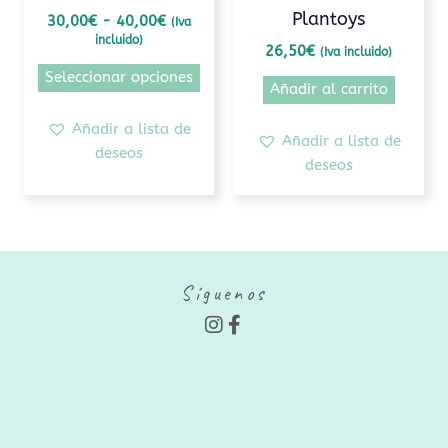
Plantoys
30,00
€
-
40,00
€
(Iva
la
incluido)
página
26,50
€
(Iva incluido)
de
Seleccionar opciones
Añadir al carrito
producto
Añadir a lista de
Añadir a lista de
deseos
deseos
Síguenos
I
F
n
a
s
c
t
e
a
b
g
o
r
o