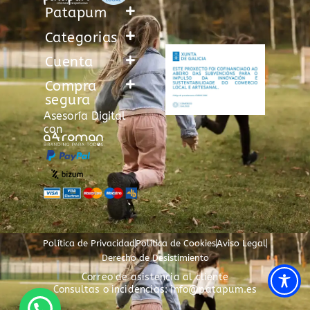
Patapum
Categorias
Cuenta
Compra
segura
Asesoría Digital
con
Política de Privacidad
Política de Cookies
Aviso Legal
Derecho de Desistimiento
Correo de asistencia al cliente
Consultas o incidencias: info@patapum.es