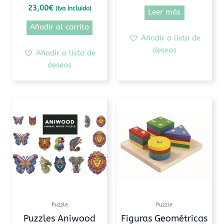
23,00
€
(Iva incluido)
Leer más
Añadir al carrito
Añadir a lista de
deseos
Añadir a lista de
deseos
Rango
Este
de
producto
precios:
tiene
desde
30,00€
múltiples
hasta
variantes.
40,00€
Las
opciones
se
pueden
Puzzle
Puzzle
elegir
Puzzles Aniwood
Figuras Geométricas
en