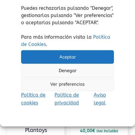
juguete. Retire el embalaje antes de jugar.
Puedes rechazarlas pulsando "Denegar",
gestionarlas pulsando "
Ver preferencias
"
o aceptarlas pulsando "ACEPTAR".
Para más información visita la
Política
Productos relacionados
de Cookies
.
Aceptar
Denegar
Ver preferencias
Política de
Política de
Aviso
cookies
privacidad
legal
Construcción
Puzzle
Cohete apilable
Tangram Miudiño
Plantoys
40,00
€
(Iva incluido)