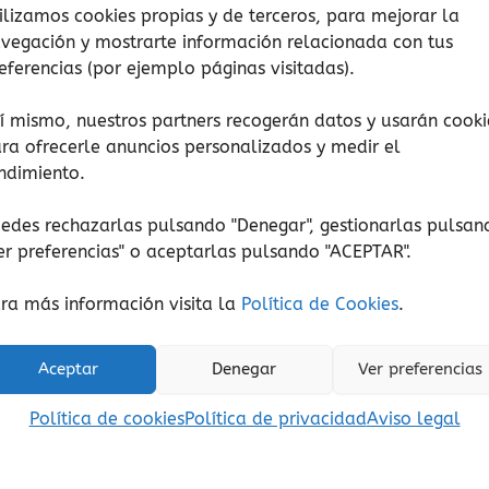
ilizamos cookies propias y de terceros, para mejorar la
vegación y mostrarte información relacionada con tus
eferencias (por ejemplo páginas visitadas).
í mismo, nuestros partners recogerán datos y usarán cooki
ra ofrecerle anuncios personalizados y medir el
ndimiento.
Conceptos matemáticos
Manualidades
le Trap Smart Games
Mini puzzles 3D E
edes rechazarlas pulsando "Denegar", gestionarlas pulsan
20,00
€
12,50
€
(Iva incluido)
(Iva incluido)
er preferencias
" o aceptarlas pulsando "ACEPTAR".
Añadir al carrito
Seleccionar opcione
ra más información visita la
Política de Cookies
.
Añadir a lista de deseos
Añadir a lista de de
Aceptar
Denegar
Ver preferencias
Política de cookies
Política de privacidad
Aviso legal