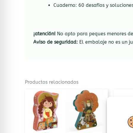
Cuaderno: 60 desafíos y soluciones
¡atención!
No apto para peques menores de 3
Aviso de seguridad:
El embalaje no es un ju
Productos relacionados
Este
producto
tiene
múltiples
variantes.
Las