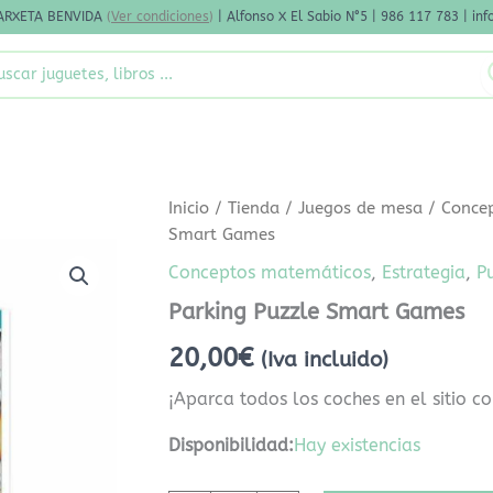
ARXETA BENVIDA
(
Ver condiciones
)
| Alfonso X El Sabio N°5 | 986 117 783 | i
rch
Parking
Inicio
/
Tienda
/
Juegos de mesa
/
Conce
Puzzle
Smart Games
Smart
Games
Conceptos matemáticos
,
Estrategia
,
P
cantidad
Parking Puzzle Smart Games
20,00
€
(Iva incluido)
¡Aparca todos los coches en el sitio co
Disponibilidad:
Hay existencias