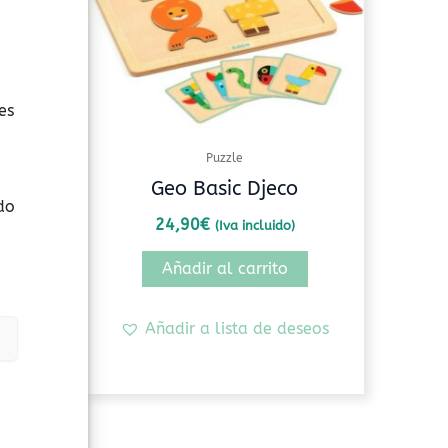
opciones
se
pueden
elegir
es
en
la
Puzzle
página
ugy
Geo Basic Djeco
de
do
24,90
€
(Iva incluido)
producto
s
Añadir al carrito
seos
Añadir a lista de deseos