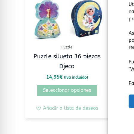
Ut
opciones
na
se
pr
pueden
elegir
As
en
pa
la
re
Puzzle
página
Puzzle silueta 36 piezas
Temp
de
Pu
Djeco
producto
"
V
14,95
€
(Iva incluido)
Pa
Seleccionar opciones
Añadir a lista de deseos