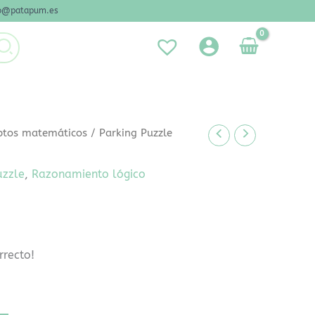
nfo@patapum.es
ptos matemáticos
/ Parking Puzzle
uzzle
,
Razonamiento lógico
rrecto!