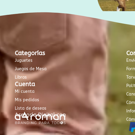
Categorías
Co
Juguetes
Enví
Juegos de Mesa
For
Libros
Tar
Cuenta
Polí
Mi cuenta
Canc
Mis pedidos
Cóm
Lista de deseos
Info
Asesoría Digital con
Cóm