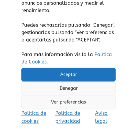
anuncios personalizados y medir el
rendimiento.
¡atención!
No apto para niños menores de 2
Puedes rechazarlas pulsando "Denegar",
años, peligro de asfixia por piezas pequeñas.
gestionarlas pulsando "
Ver preferencias
"
o aceptarlas pulsando "ACEPTAR".
Aviso de seguridad:
El embalaje no es un
juguete. Retire el embalaje antes de jugar.
Para más información visita la
Política
de Cookies
.
Aceptar
Productos relacionados
Denegar
Ver preferencias
Política de
Política de
Aviso
cookies
privacidad
legal