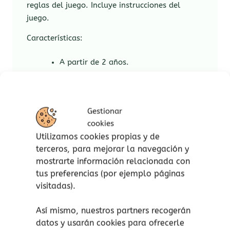
reglas del juego. Incluye instrucciones del
juego.
Características:
A partir de 2 años.
De 1 a 4 jugadores.
Favorece la habilidad manual y el
respeto por las reglas del juego.
Gestionar
Tiempo de juego estimado: 10
cookies
minutos.
Utilizamos cookies propias y de
terceros, para mejorar la navegación y
Contenido de los
3 pequeños cerditos
de
Goula
mostrarte información relacionada con
:
tus preferencias (por ejemplo páginas
visitadas).
3 cerditos y 1 lobo de madera.
6 piezas redondas de madera,
Así mismo, nuestros partners recogerán
5 piezas de tablero y una casida 3D.
datos y usarán cookies para ofrecerle
Instrucciones de juego.