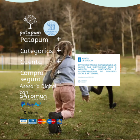
Patapum
Categorias
Cuenta
Compra
segura
Asesoría Digital
con