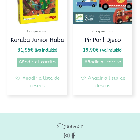
Cooperativo
Cooperativo
Karuba Junior Haba
PinPon! Djeco
31,95
€
19,90
€
(Iva incluido)
(Iva incluido)
Añadir al carrito
Añadir al carrito
Añadir a lista de
Añadir a lista de
deseos
deseos
Síguenos
I
F
n
a