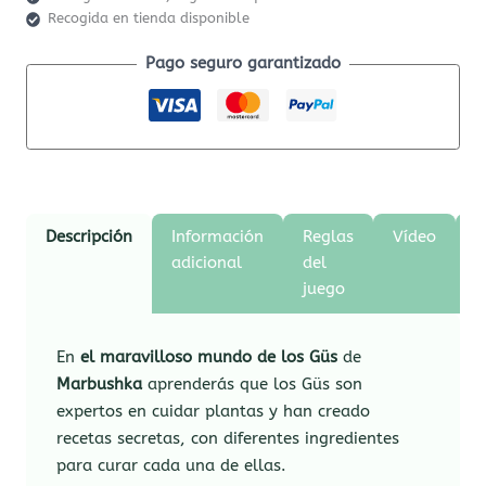
Recogida en tienda disponible
Pago seguro garantizado
Descripción
Información
Reglas
Vídeo
M
adicional
del
juego
En
el maravilloso mundo de los Güs
de
Marbushka
aprenderás que los Güs son
expertos en cuidar plantas y han creado
recetas secretas, con diferentes ingredientes
para curar cada una de ellas.