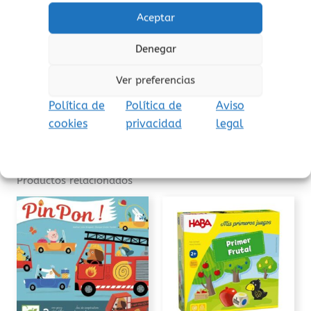
PDF reglas del juego.
Aceptar
¡atención!
No apto para niños menores de 3
Denegar
años, peligro de asfixia por piezas pequeñas.
Aviso de seguridad:
El embalaje no es un
Ver preferencias
juguete. Retire el embalaje antes de jugar.
Política de
Política de
Aviso
cookies
privacidad
legal
Productos relacionados