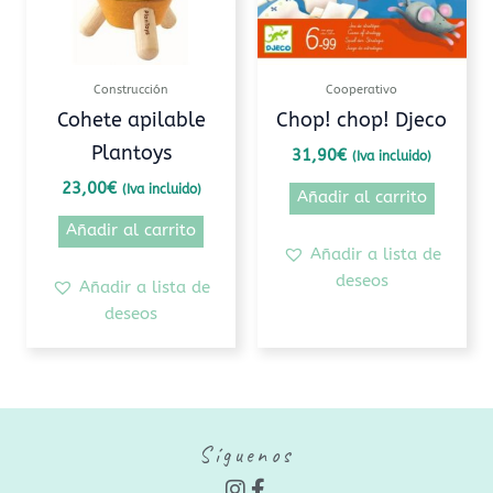
Construcción
Cooperativo
Cohete apilable
Chop! chop! Djeco
Plantoys
31,90
€
(Iva incluido)
23,00
€
(Iva incluido)
Añadir al carrito
Añadir al carrito
Añadir a lista de
deseos
Añadir a lista de
deseos
Síguenos
I
F