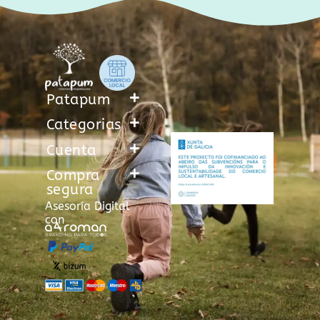
Patapum
Categorias
Cuenta
Compra
segura
Asesoría Digital
con