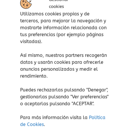
Para más de 5 años.
cookies
Tablero de 30 x 30 cm.
Utilizamos cookies propias y de
Botes: 5 cm.
terceros, para mejorar la navegación y
Bosque: 20 cm.
mostrarte información relacionada con
Figuras: 7 cm.
tus preferencias (por ejemplo páginas
visitadas).
Contenido del juego:
Así mismo, nuestros partners recogerán
1 tablero de juego (3 piezas).
datos y usarán cookies para ofrecerle
1 bosque giratorio.
anuncios personalizados y medir el
4 GÜS.
rendimiento.
1 MORC.
4 criaturas.
Puedes rechazarlas pulsando "Denegar",
14 recetas.
gestionarlas pulsando "
Ver preferencias
"
1 dado.
o aceptarlas pulsando "ACEPTAR".
4 x 6 cristales.
Para más información visita la
Política
de Cookies
.