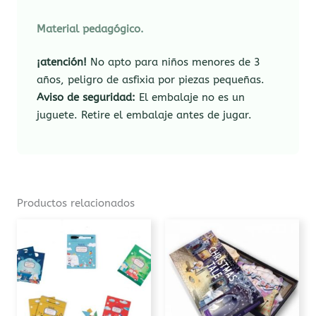
Material pedagógico.
¡atención!
No apto para niños menores de 3
años, peligro de asfixia por piezas pequeñas.
Aviso de seguridad:
El embalaje no es un
juguete. Retire el embalaje antes de jugar.
Productos relacionados
Este
producto
tiene
múltiples
variantes.
Las