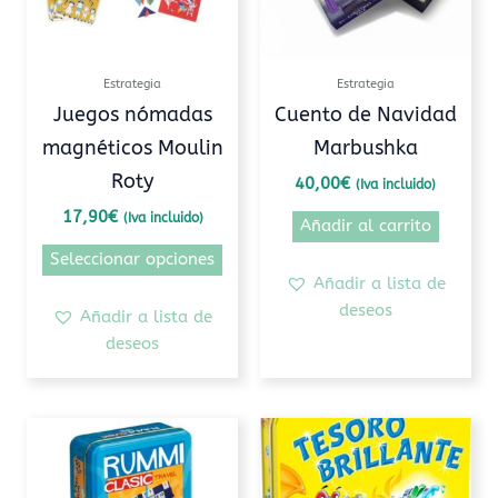
opciones
se
pueden
Estrategia
Estrategia
elegir
Juegos nómadas
Cuento de Navidad
en
magnéticos Moulin
Marbushka
la
Roty
página
40,00
€
(Iva incluido)
de
17,90
€
(Iva incluido)
Añadir al carrito
producto
Seleccionar opciones
Añadir a lista de
deseos
Añadir a lista de
deseos