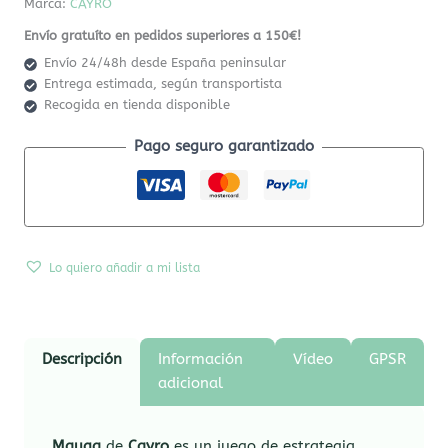
Marca:
CAYRO
Envío gratuíto en pedidos superiores a 150€!
Envío 24/48h desde España peninsular
Entrega estimada, según transportista
Recogida en tienda disponible
Pago seguro garantizado
Lo quiero añadir a mi lista
Descripción
Información
Vídeo
GPSR
adicional
Mauga
de
Cayro
es un juego de estrategia,