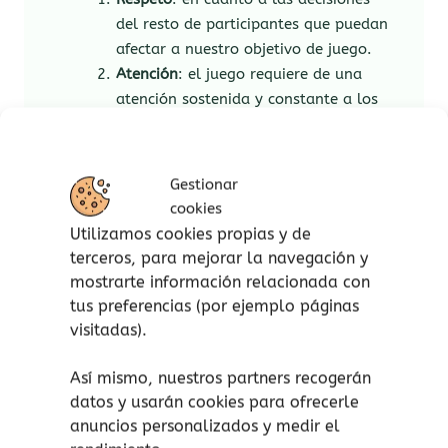
del resto de participantes que puedan
afectar a nuestro objetivo de juego.
Atención
: el juego requiere de una
atención sostenida y constante a los
movimientos propios y del resto del
resto de participantes, permitiéndonos
reaccionar a posibles contratiempos.
Gestionar
Razonamiento
: a partir de la
cookies
extracción de conclusiones en cada
Utilizamos cookies propias y de
jugada y permitiéndonos actuar en
terceros, para mejorar la navegación y
consecuencia, teniendo en cuenta el
mostrarte información relacionada con
movimiento de los peones que
tus preferencias (por ejemplo páginas
participan en el juego y de los que no,
visitadas).
en busca de nuestro mayor beneficio
en cada jugada.
Así mismo, nuestros partners recogerán
Capacidad de asociación
:
datos y usarán cookies para ofrecerle
estableciendo relaciones entre
anuncios personalizados y medir el