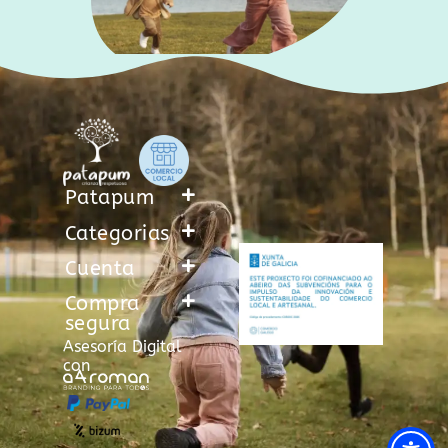
Patapum
Categorias
Cuenta
Compra
segura
Asesoría Digital
con