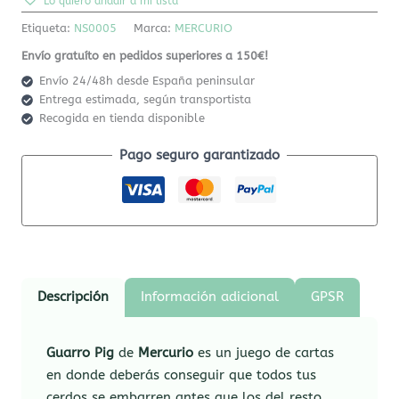
Lo quiero añadir a mi lista
Etiqueta:
NS0005
Marca:
MERCURIO
Envío gratuíto en pedidos superiores a 150€!
Envío 24/48h desde España peninsular
Entrega estimada, según transportista
Recogida en tienda disponible
Pago seguro garantizado
Descripción
Información adicional
GPSR
Guarro Pig
de
Mercurio
es un juego de cartas
en donde deberás conseguir que todos tus
cerdos se embarren antes que los del resto