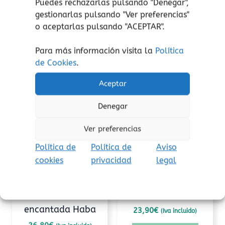
Puedes rechazarlas pulsando "Denegar",
gestionarlas pulsando "
Ver preferencias
"
o aceptarlas pulsando "ACEPTAR".
Para más información visita la
Política
de Cookies
.
Productos relacionados
Aceptar
Denegar
Ver preferencias
Política de
Política de
Aviso
cookies
privacidad
legal
Razonamiento lógico
Conceptos matemáticos
La caldera
Navy Loto Djeco
encantada Haba
23,90
€
(Iva incluido)