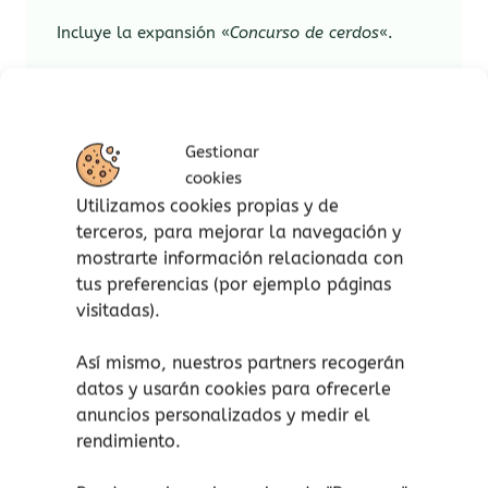
Incluye la expansión «
Concurso de cerdos
«.
Características del juego:
Para +6 años.
Gestionar
De 2 a 4 jugadores.
cookies
Duración de la partida: 10 minutos.
Utilizamos cookies propias y de
terceros, para mejorar la navegación y
Material:
mostrarte información relacionada con
tus preferencias (por ejemplo páginas
104 cartas.
visitadas).
Reglamento.
Así mismo, nuestros partners recogerán
datos y usarán cookies para ofrecerle
¡atención!
No apto para niños menores de 3
anuncios personalizados y medir el
años, peligro de asfixia por piezas pequeñas.
rendimiento.
Aviso de seguridad: El embalaje no es un
juguete. Retire el embalaje antes de jugar.