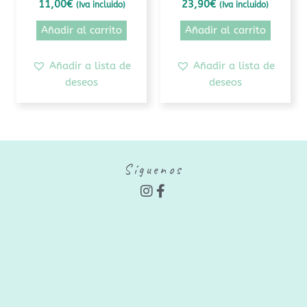
11,00
€
23,90
€
(Iva incluido)
(Iva incluido)
Añadir al carrito
Añadir al carrito
Añadir a lista de
Añadir a lista de
deseos
deseos
Síguenos
I
F
n
a
s
c
t
e
a
b
g
o
r
o
a
k
m
-