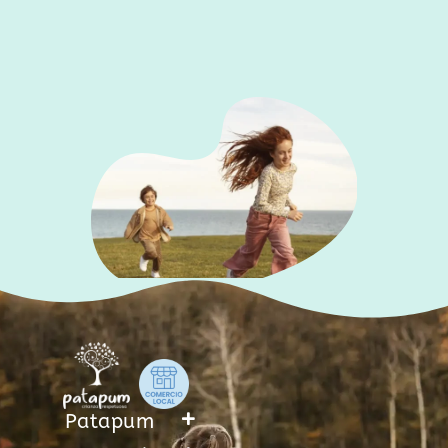
f
Patapum