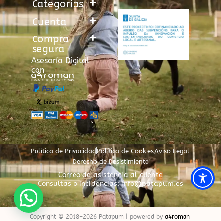
Categorias
Cuenta
Compra
segura
Asesoría Digital
con
Política de Privacidad
Política de Cookies
Aviso Legal
Derecho de Desistimiento
Correo de asistencia al cliente
Consultas o incidencias: info@patapum.es
Copyright © 2018–2026 Patapum | powered by
a4roman