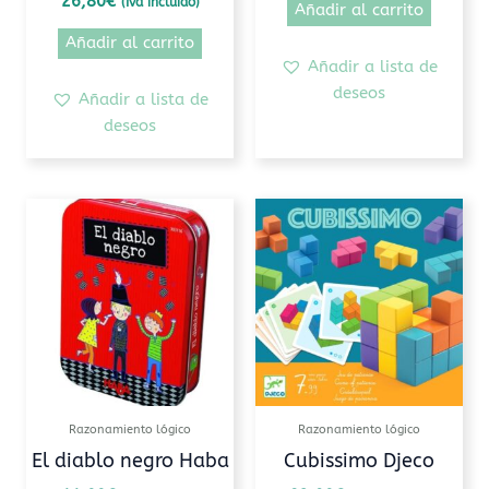
26,80
€
(Iva incluido)
Añadir al carrito
Añadir al carrito
Añadir a lista de
deseos
Añadir a lista de
deseos
Razonamiento lógico
Razonamiento lógico
El diablo negro Haba
Cubissimo Djeco