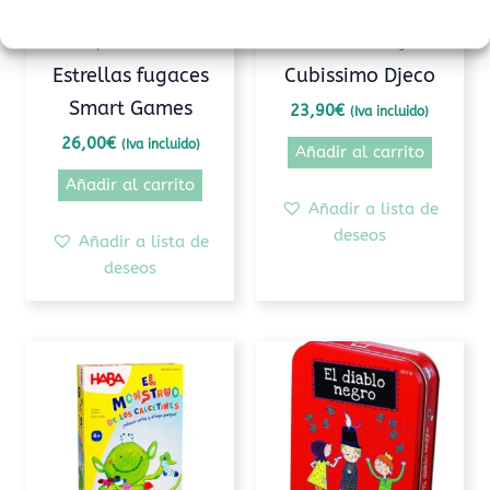
Conceptos matemáticos
Razonamiento lógico
Estrellas fugaces
Cubissimo Djeco
Smart Games
23,90
€
(Iva incluido)
26,00
€
(Iva incluido)
Añadir al carrito
Añadir al carrito
Añadir a lista de
deseos
Añadir a lista de
deseos