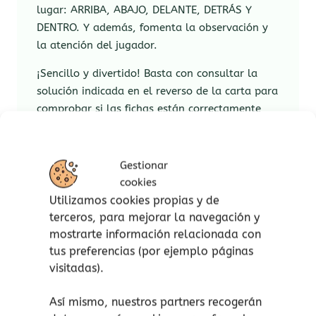
lugar: ARRIBA, ABAJO, DELANTE, DETRÁS Y
DENTRO. Y además, fomenta la observación y
la atención del jugador.
¡Sencillo y divertido! Basta con consultar la
solución indicada en el reverso de la carta para
comprobar si las fichas están correctamente
colocadas en el tablero.
Contenido:
Gestionar
cookies
1 tablero de madera.
Utilizamos cookies propias y de
20 cartas de desafío con la solución en
terceros, para mejorar la navegación y
el reverso.
mostrarte información relacionada con
5 fichas de madera.
tus preferencias (por ejemplo páginas
Reglas del juego en 10 idiomas muy
visitadas).
detalladas.
Edad: A partir de 4 años.
Así mismo, nuestros partners recogerán