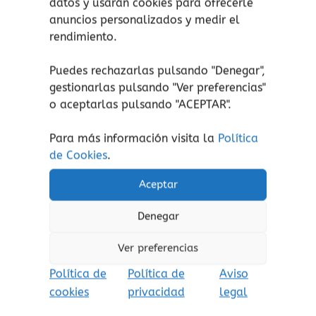
datos y usarán cookies para ofrecerle
anuncios personalizados y medir el
rendimiento.
¡atención!
No apto para peques menores de 3
años, peligro de asfixia por piezas pequeñas.
Puedes rechazarlas pulsando "Denegar",
Aviso de seguridad:
El embalaje no es un
gestionarlas pulsando "
Ver preferencias
"
juguete. Retire el embalaje antes de jugar.
o aceptarlas pulsando "ACEPTAR".
Para más información visita la
Política
de Cookies
.
Productos relacionados
Aceptar
Denegar
Ver preferencias
Política de
Política de
Aviso
cookies
privacidad
legal