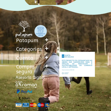
Patapum
Categorias
Cuenta
Compra
segura
Asesoría Digital
con