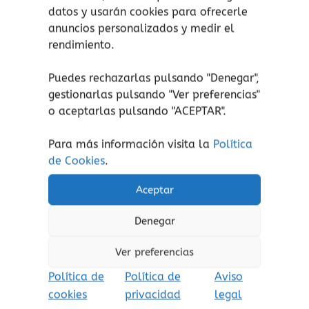
datos y usarán cookies para ofrecerle
35 Perlas (7 de cada color): Manzana
anuncios personalizados y medir el
(verde), Lychee (blanco), Fruta de la
rendimiento.
pasión (amarillo), Fresa (roja) y
Tapioca (negro).
Puedes rechazarlas pulsando "Denegar",
1 bolsa de tela.
gestionarlas pulsando "
Ver preferencias
"
Reglas del juego.
o aceptarlas pulsando "ACEPTAR".
Para más información visita la
Política
Descarga las instrucciones de juego AQUÍ.
de Cookies
.
Aceptar
¡atención!
No apto para niños menores de 3
años, peligro de asfixia por piezas pequeñas.
Denegar
Aviso de seguridad:
El embalaje no es un
juguete. Retire el embalaje antes de jugar.
Ver preferencias
Política de
Política de
Aviso
cookies
privacidad
legal