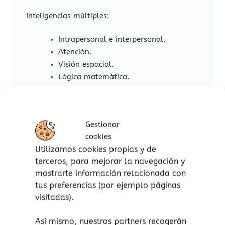
Inteligencias múltiples:
Intrapersonal e interpersonal.
Atención.
Visión espacial.
Lógica matemática.
Características:
A partir de 8 años.
Gestionar
cookies
Nº de jugadores: de 2 a 4 jugadores.
Utilizamos cookies propias y de
Duración de la partida: 30 minutos
terceros, para mejorar la navegación y
aproximadamente.
mostrarte información relacionada con
tus preferencias (por ejemplo páginas
Contenido:
visitadas).
48 cartas a doble cara (Bubble Tea y
Así mismo, nuestros partners recogerán
pedido).