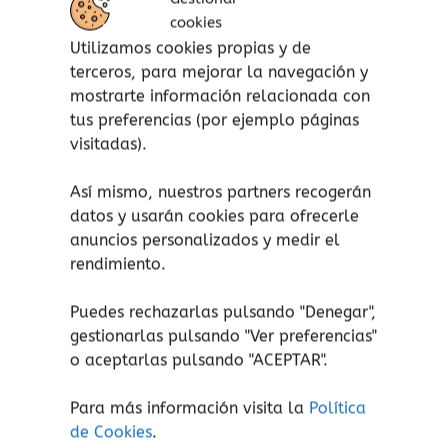
queridos y ¡ve crecer tu barriga!
cookies
Utilizamos cookies propias y de
Se recomienda encarecidamente limpiar la tiza
terceros, para mejorar la navegación y
de la pizarra después de cada uso. No usar
mostrarte información relacionada con
marcadores de tiza con esta pizarra, ya que se
tus preferencias (por ejemplo páginas
podría manchar.
visitadas).
Así mismo, nuestros partners recogerán
datos y usarán cookies para ofrecerle
anuncios personalizados y medir el
Productos relacionados
rendimiento.
Este
Este
Puedes rechazarlas pulsando "Denegar",
producto
prod
gestionarlas pulsando "
Ver preferencias
"
tiene
tiene
o aceptarlas pulsando "ACEPTAR".
múltiples
múlti
variantes.
varia
Para más información visita la
Política
Las
Las
de Cookies
.
opciones
opcio