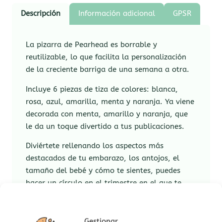
Descripción
Información adicional
GPSR
La pizarra de Pearhead es borrable y
reutilizable, lo que facilita la personalización
de la creciente barriga de una semana a otra.
Incluye 6 piezas de tiza de colores: blanca,
rosa, azul, amarilla, menta y naranja. Ya viene
decorada con menta, amarillo y naranja, que
le da un toque divertido a tus publicaciones.
Diviértete rellenando los aspectos más
destacados de tu embarazo, los antojos, el
tamaño del bebé y cómo te sientes, puedes
hacer un círculo en el trimestre en el que te
encuentras y anunciar el nombre de tu bebé.
Toma una foto cada semana junto a la pizarra
o sujetándola, compártela con todos sus seres
Gestionar