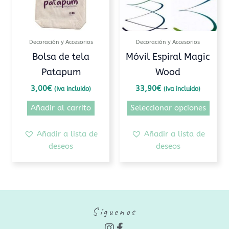
Las
opcio
se
pued
Decoración y Accesorios
Decoración y Accesorios
elegi
Bolsa de tela
Móvil Espiral Magic
en
Patapum
Wood
la
pági
3,00
€
33,90
€
(Iva incluido)
(Iva incluido)
de
Añadir al carrito
Seleccionar opciones
prod
Añadir a lista de
Añadir a lista de
deseos
deseos
Síguenos
I
F