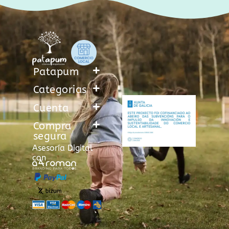
Patapum
Categorias
Cuenta
Compra
segura
Asesoría Digital
con