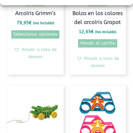
pueden
Construcción
Construcción
elegir
Arcoíris Grimm’s
Bolas en los colores
en
del arcoíris Grapat
79,95
€
(Iva incluido)
la
página
12,65
€
(Iva incluido)
Seleccionar opciones
de
Añadir al carrito
producto
Añadir a lista de
deseos
Añadir a lista de
deseos
Este
prod
tiene
múlti
varia
Las
opcio