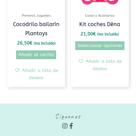
se
pued
Primeros Juguetes
Casas y Accesorios
elegi
Cocodrilo bailarín
Kit coches Dëna
en
Plantoys
21,00
€
(Iva incluido)
la
pági
26,50
€
(Iva incluido)
Seleccionar opciones
de
Añadir al carrito
prod
Añadir a lista de
deseos
Añadir a lista de
deseos
Síguenos
I
F
n
a
s
c