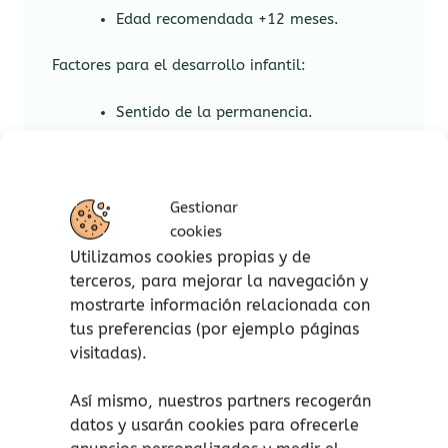
Edad recomendada +12 meses.
Factores para el desarrollo infantil:
Sentido de la permanencia.
La psicomotricidad fina y la
coordinación ojo-mano.
La concentración y la atención plena.
Gestionar
La investigación y la resolución de
cookies
problemas.
Utilizamos cookies propias y de
La repetición.
terceros, para mejorar la navegación y
mostrarte información relacionada con
tus preferencias (por ejemplo páginas
Los juguetes Grapat están todos hechos a
visitadas).
mano con amor. Casi todos los materiales son
de origen local y están sujetos a la naturaleza,
Así mismo, nuestros partners recogerán
datos y usarán cookies para ofrecerle
lo que hace que cada pieza sea única.