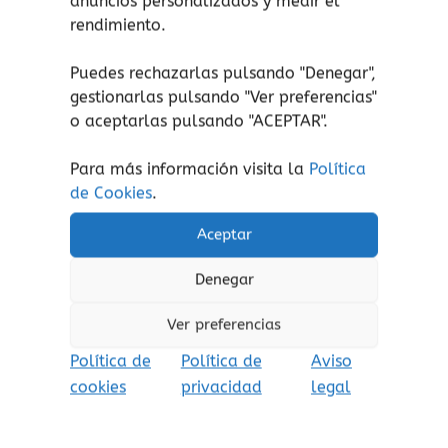
anuncios personalizados y medir el
rendimiento.
¡atención!
Apto desde el nacimiento.
Puedes rechazarlas pulsando "Denegar",
Aviso de seguridad:
El embalaje no es un
gestionarlas pulsando "
Ver preferencias
"
juguete. Retire el embalaje antes de jugar.
o aceptarlas pulsando "ACEPTAR".
Para más información visita la
Política
de Cookies
.
Productos relacionados
Aceptar
Este
Denegar
producto
tiene
Ver preferencias
múltiples
Política de
Política de
Aviso
variantes.
Las
cookies
privacidad
legal
opciones
se