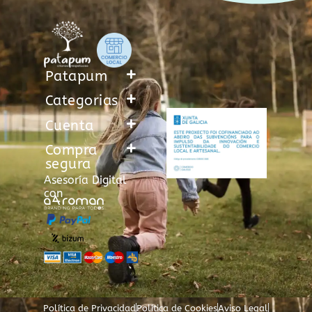
Patapum
Categorias
Cuenta
Compra
segura
Asesoría Digital
con
Política de Privacidad
Política de Cookies
Aviso Legal