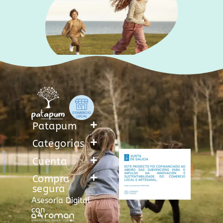
Patapum
Categorias
Cuenta
Compra
segura
Asesoría Digital
con