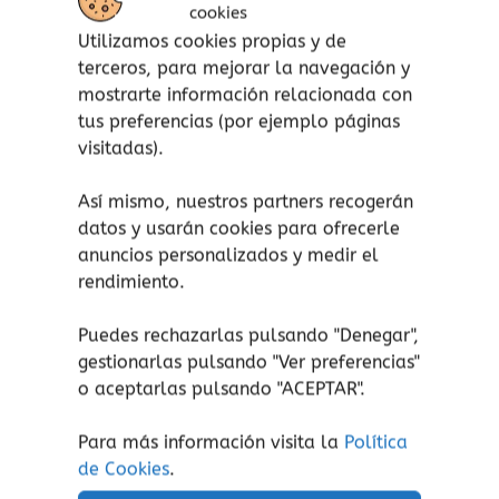
cookies
Los juguetes Grapat están todos hechos a
Utilizamos cookies propias y de
mano con amor. Casi todos los materiales son
terceros, para mejorar la navegación y
de origen local y están sujetos a la naturaleza,
mostrarte información relacionada con
lo que hace que cada pieza sea única.
tus preferencias (por ejemplo páginas
visitadas).
¡atención!
No apto para peques menores de 3
Así mismo, nuestros partners recogerán
años, peligro de asfixia por piezas pequeñas.
datos y usarán cookies para ofrecerle
Aviso de seguridad:
El embalaje no es un
anuncios personalizados y medir el
juguete. Retire el embalaje antes de jugar.
rendimiento.
Puedes rechazarlas pulsando "Denegar",
gestionarlas pulsando "
Ver preferencias
"
o aceptarlas pulsando "ACEPTAR".
Productos relacionados
Para más información visita la
Política
Rango
Este
Este
de Cookies
.
de
producto
prod
precios: