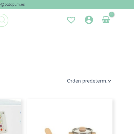
nfo@patapum.es