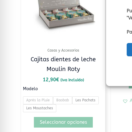
Las
opciones
Pu
se
"
V
pueden
elegir
Pa
en
la
Casas y Accesorios
página
Cajitas dientes de leche
de
Moulin Roty
producto
12,90
€
(Iva incluido)
Modelo
A
Aprés la Pluie
Baobab
Les Pachats
Les Moustaches
Seleccionar opciones