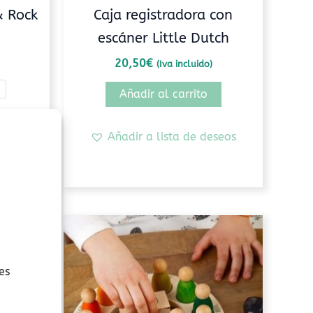
página
& Rock
Caja registradora con
de
escáner Little Dutch
producto
20,50
€
(Iva incluido)
Añadir al carrito
es
Añadir a lista de deseos
eseos
Rango
Este
de
producto
precios:
tiene
desde
es
11,05€
múltiples
hasta
variantes.
53,30€