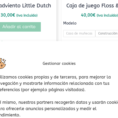
adviento Little Dutch
Caja de juego Floss 
30,00
€
40,00
€
(Iva incluido)
(Iva incluido)
Modelo
Añadir al carrito
Casa de muñecas
Construcción
ñadir a lista de deseos
Seleccionar opcion
Añadir a lista de d
Gestionar cookies
ilizamos cookies propias y de terceros, para mejorar la
vegación y mostrarte información relacionada con tus
eferencias (por ejemplo páginas visitadas).
í mismo, nuestros partners recogerán datos y usarán cooki
ra ofrecerle anuncios personalizados y medir el
ndimiento.