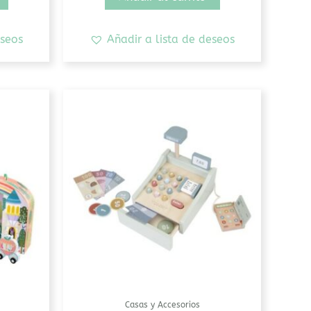
eseos
Añadir a lista de deseos
Este
producto
tiene
múltiples
variantes.
Las
opciones
se
pueden
elegir
en
la
Casas y Accesorios