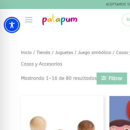
Ir
ACEPTAMOS T
al
Sea
contenido
for:
Inicio
/
Tienda
/
Juguetes
/
Juego simbólico
/ Casas 
Casas y Accesorios
Mostrando 1–16 de 80 resultados
Filtrar