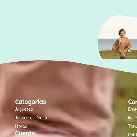
Categorías
Co
Juguetes
Enví
Juegos de Mesa
For
Libros
Tar
Cuenta
Polí