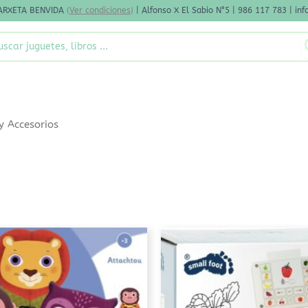
ARXETA BENVIDA
(
Ver condiciones
)
| Alfonso X El Sabio N°5 | 986 117 783 | i
rch
y Accesorios