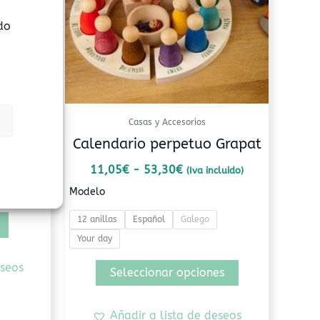
Las
opciones
do
se
pueden
elegir
en
la
Casas y Accesorios
página
ento
Calendario perpetuo Grapat
de
producto
11,05
€
-
53,30
€
(Iva incluido)
Modelo
12 anillas
Español
Galego
Your day
eseos
Seleccionar opciones
Añadir a lista de deseos