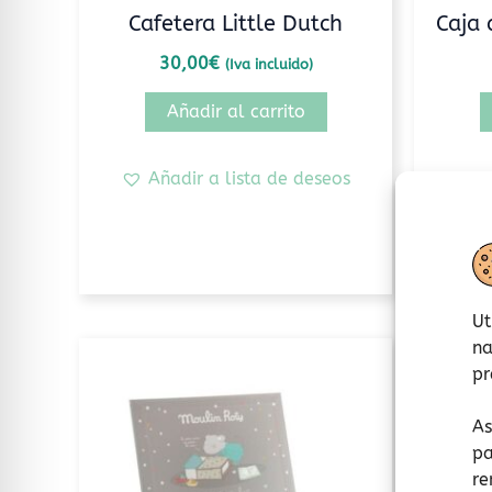
Cafetera Little Dutch
Caja 
30,00
€
(Iva incluido)
Añadir al carrito
Añadir a lista de deseos
A
Ut
na
Este
pr
producto
tiene
As
múltiples
pa
variantes.
re