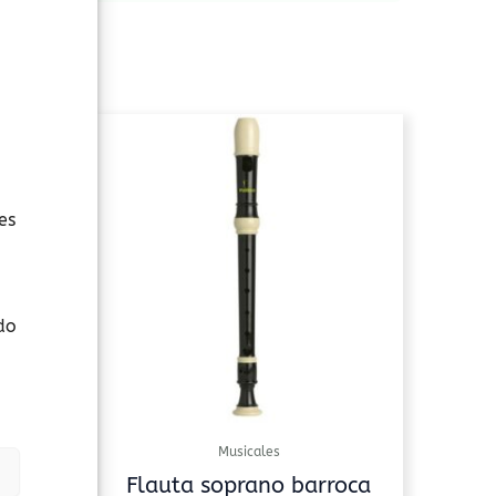
es
do
Musicales
Flauta soprano barroca