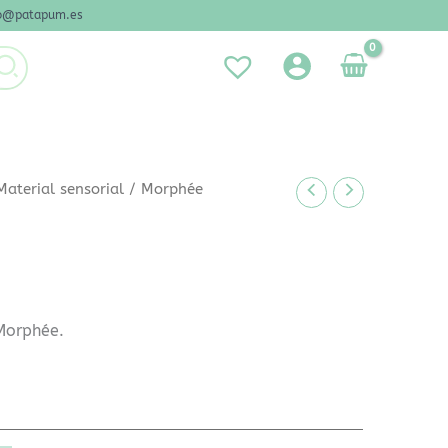
nfo@patapum.es
Material sensorial
/ Morphée
Morphée.