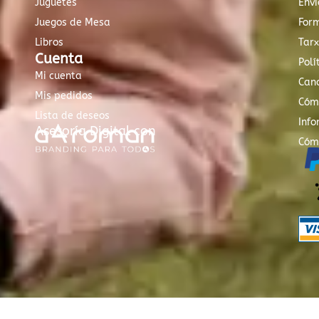
Juguetes
Enví
Juegos de Mesa
For
Libros
Tar
Cuenta
Polí
Mi cuenta
Canc
Mis pedidos
Cóm
Lista de deseos
Info
Asesoría Digital con
Cóm