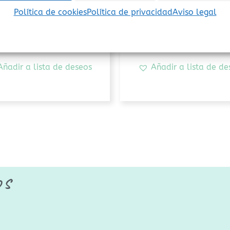
Política de cookies
Política de privacidad
Aviso legal
9,50
€
9,00
€
(Iva incluido)
(Iva incluido)
Añadir al carrito
Añadir al carrito
Añadir a lista de deseos
Añadir a lista de de
os