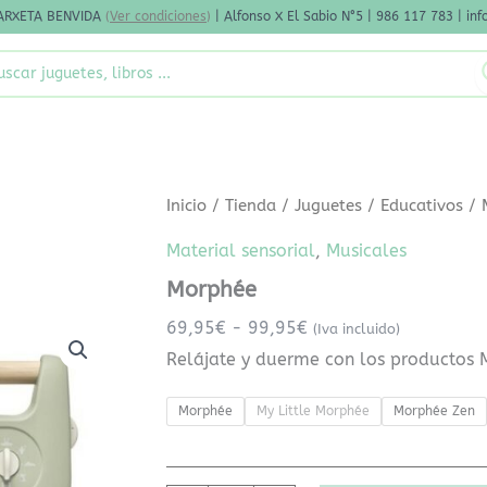
ARXETA BENVIDA
(
Ver condiciones
)
| Alfonso X El Sabio N°5 | 986 117 783 | i
rch
Morphée
Rango
Inicio
/
Tienda
/
Juguetes
/
Educativos
/
cantidad
de
Material sensorial
,
Musicales
precios:
Morphée
desde
69,95€
69,95
€
-
99,95
€
(Iva incluido)
hasta
Relájate y duerme con los productos 
99,95€
Morphée
My Little Morphée
Morphée Zen