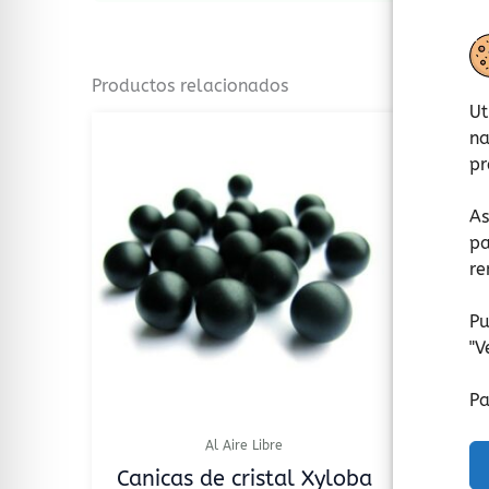
Productos relacionados
Ut
na
pr
As
pa
re
Pu
"
V
Pa
Al Aire Libre
Canicas de cristal Xyloba