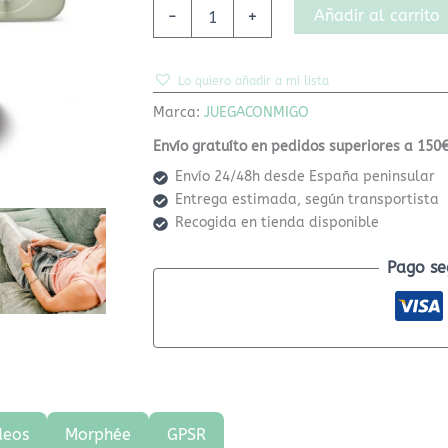
Añadir al carrito
-
+
Lo quiero añadir a mi lista
Marca:
JUEGACONMIGO
Envío gratuíto en pedidos superiores a 150€
Envío 24/48h desde España peninsular
Entrega estimada, según transportista
Recogida en tienda disponible
Pago se
deos
Morphée
GPSR