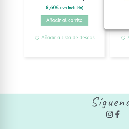
9,60
€
(Iva incluido)
Añadir al carrito
Añadir a lista de deseos
Síguen
I
F
n
a