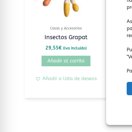
na
pr
As
pa
Casas y Accesorios
re
Insectos Grapat
29,55
€
(Iva incluido)
Pu
"
V
Añadir al carrito
Pa
Añadir a lista de deseos