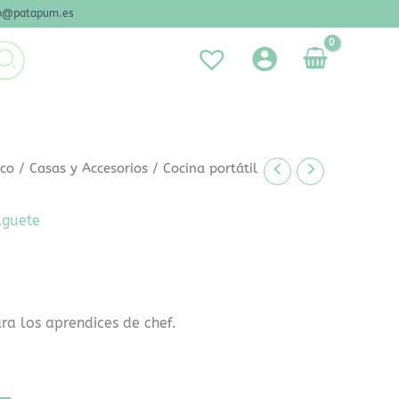
nfo@patapum.es
ico
/
Casas y Accesorios
/ Cocina portátil
uguete
ra los aprendices de chef.