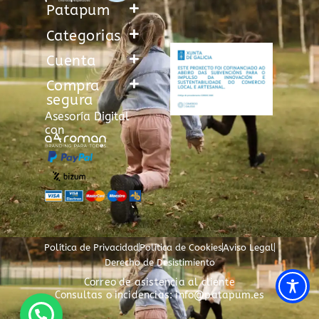
Patapum
Categorias
Cuenta
Compra
segura
Asesoría Digital
con
Política de Privacidad
Política de Cookies
Aviso Legal
Derecho de Desistimiento
Correo de asistencia al cliente
Consultas o incidencias: info@patapum.es