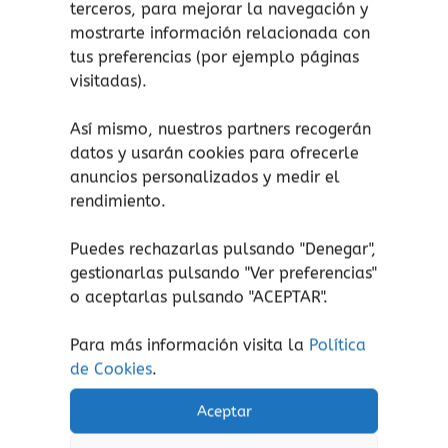
terceros, para mejorar la navegación y
fomenta la motricidad fina y la coordinación.
mostrarte información relacionada con
La banda de swing es ideal tanto para
tus preferencias (por ejemplo páginas
entrenamiento de baile y ejercicios de
visitadas).
movimiento rítmico como para proyectos de
circo o simplemente para jugar.
Así mismo, nuestros partners recogerán
Características:
datos y usarán cookies para ofrecerle
anuncios personalizados y medir el
Cinta de poliéster satinado.
rendimiento.
Mango de madera de 29 x 0,7 x 0,7
cm.
Puedes rechazarlas pulsando "Denegar",
gestionarlas pulsando "
Ver preferencias
"
Cinta de baile en colores del arcoíris: 2
o aceptarlas pulsando "ACEPTAR".
metros x 4,5 cm.
Para más información visita la
Política
de Cookies
.
¡atención!
No apto para peques menores de 3
años, peligro de asfixia por piezas pequeñas.
Aceptar
Aviso de seguridad:
El embalaje no es un