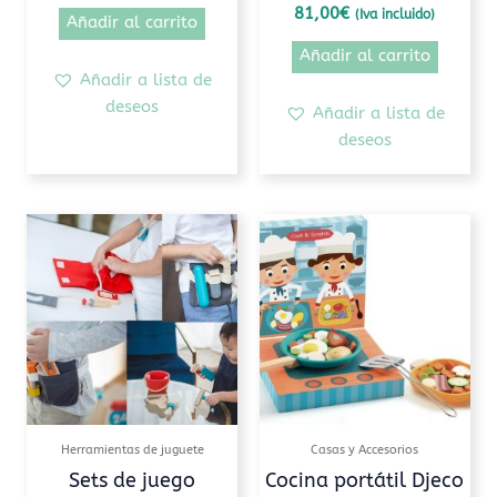
81,00
€
(Iva incluido)
Añadir al carrito
Añadir al carrito
Añadir a lista de
deseos
Añadir a lista de
deseos
Este
producto
tiene
múltiples
variantes.
Las
opciones
se
pueden
Herramientas de juguete
Casas y Accesorios
elegir
Sets de juego
Cocina portátil Djeco
en