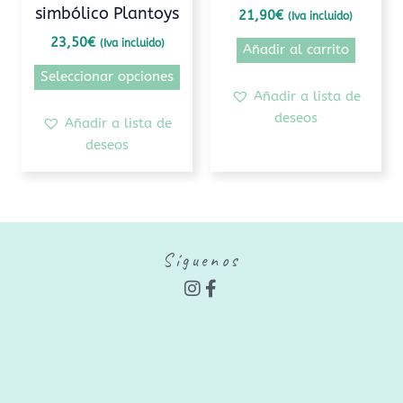
simbólico Plantoys
21,90
€
(Iva incluido)
la
página
23,50
€
(Iva incluido)
Añadir al carrito
de
Seleccionar opciones
producto
Añadir a lista de
deseos
Añadir a lista de
deseos
Síguenos
I
F
n
a
s
c
t
e
a
b
g
o
r
o