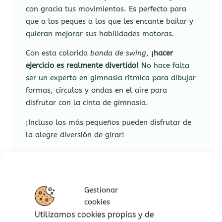
con gracia tus movimientos. Es perfecto para
que a los peques a los que les encante bailar y
quieran mejorar sus habilidades motoras.
Con esta colorida
banda de swing
,
¡hacer
ejercicio es realmente divertido!
No hace falta
ser un experto en gimnasia rítmica para dibujar
formas, círculos y ondas en el aire para
disfrutar con la cinta de gimnasia.
¡Incluso los más pequeños pueden disfrutar de
la alegre diversión de girar!
Al balancear el palo de madera, la banda de
baile de gimnasia traduce los movimientos en
coloridas líneas onduladas.
Gestionar
cookies
Balancearse, bailar y jugar con la banda no
Utilizamos cookies propias y de
solo es muy divertido, sino que también