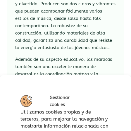
y divertida. Producen sonidos claros y vibrantes
que pueden acompañar fácilmente varios
estilos de música, desde salsa hasta folk
contemporáneo. La robustez de su
construcción, utilizando materiales de alta
calidad, garantiza una durabilidad que resiste
la energía entusiasta de los jóvenes músicos.
Además de su aspecto educativo, las maracas
también son una excelente manera de
desarrollar la coordinación motora y la
comprensión rítmica. Fáciles de manejar y
agitar, permiten a los pequeños sumergirse en
el ritmo y descubrir cómo el movimiento
Gestionar
influye en el sonido producido. Esta interacción
cookies
táctil con la música estimula el aprendizaje y
Utilizamos cookies propias y de
enriquece la experiencia sensorial de los
terceros, para mejorar la navegación y
jóvenes estudiantes.
mostrarte información relacionada con