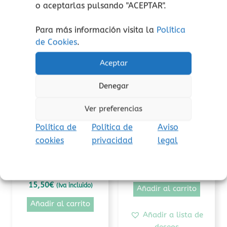
o aceptarlas pulsando "ACEPTAR".
Productos relacionados
Para más información visita la
Política
de Cookies
.
Aceptar
Denegar
Ver preferencias
Política de
Política de
Aviso
cookies
privacidad
legal
Letra mayúscula
Amor
El gran equipo
Ponte en mi lugar
africano
14,90
€
15,50
€
(Iva incluido)
Añadir al carrito
Añadir al carrito
Añadir a lista de