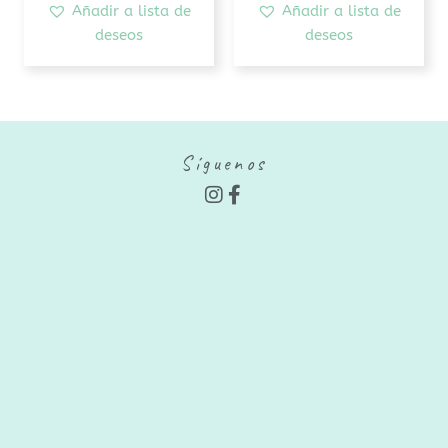
Añadir a lista de
Añadir a lista de
deseos
deseos
Síguenos
I
F
n
a
s
c
t
e
a
b
g
o
r
o
a
k
m
-
f