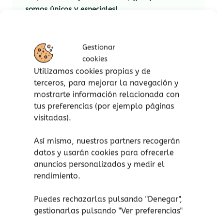
somos únicos y especiales!
Basado en la exitosa serie de Instagram
Mamá
manatí
, llega el primer cuento infantil escrito
Gestionar
por
Nuria Casas
, la actriz y creadora de
cookies
contenido que arrasa con su particular humor
Utilizamos cookies propias y de
en las redes sociales, y Arnau Roca, autor y
terceros, para mejorar la navegación y
locutor de esos ingeniosos vídeos virales.
mostrarte información relacionada con
tus preferencias (por ejemplo páginas
Un cuento para reflexionar sobre el poder de la
visitadas).
diversidad y la importancia de aceptarnos tal y
como somos.
Así mismo, nuestros partners recogerán
Iti, el pequeño Manatí – ¡Juntos es más fácil!
es
datos y usarán cookies para ofrecerle
anuncios personalizados y medir el
una historia tierna y divertida en un fabuloso
rendimiento.
álbum con ilustraciones a todo color.
Puedes rechazarlas pulsando "Denegar",
gestionarlas pulsando "
Ver preferencias
"