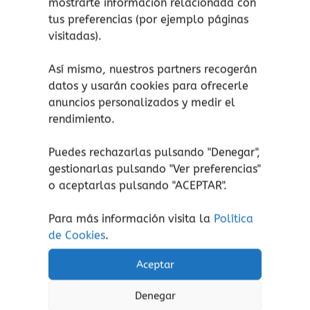
mostrarte información relacionada con
que niñas y niños observen y aprendan a
tus preferencias (por ejemplo páginas
identificar diferentes animales, junto con otras
visitadas).
palabras comunes como «la luna», «el
tambor» o «un coche».
Así mismo, nuestros partners recogerán
datos y usarán cookies para ofrecerle
anuncios personalizados y medir el
rendimiento.
Productos relacionados
Puedes rechazarlas pulsando "Denegar",
gestionarlas pulsando "
Ver preferencias
"
o aceptarlas pulsando "ACEPTAR".
Para más información visita la
Política
de Cookies
.
Aceptar
Denegar
Arte y creatividad
Conocimiento