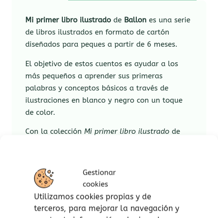
Mi primer libro ilustrado
de
Ballon
es una serie
de libros ilustrados en formato de cartón
diseñados para peques a partir de 6 meses.
El objetivo de estos cuentos es ayudar a los
más pequeños a aprender sus primeras
palabras y conceptos básicos a través de
ilustraciones en blanco y negro con un toque
de color.
Con la colección
Mi primer libro ilustrado
de
Ballon,
conoce a los animales y aprende tus
primeras palabras: el pez, el pájaro, una
manzana, un coche, una flor y muchos más.
Gestionar
¿Quién se esconde al final del libro?
cookies
¡Descúbrelo rápido!
Utilizamos cookies propias y de
terceros, para mejorar la navegación y
El libro está lleno de atractivos dibujos para