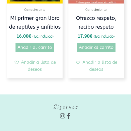
Conocimiento
Conocimiento
Mi primer gran libro
Ofrezco respeto,
de reptiles y anfibios
recibo respeto
16,00
€
17,90
€
(Iva incluido)
(Iva incluido)
Añadir al carrito
Añadir al carrito
Añadir a lista de
Añadir a lista de
deseos
deseos
Síguenos
I
F
n
a
s
c
t
e