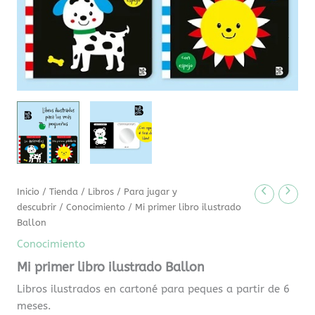
Inicio
/
Tienda
/
Libros
/
Para jugar y
descubrir
/
Conocimiento
/ Mi primer libro ilustrado
Ballon
Conocimiento
Mi primer libro ilustrado Ballon
Libros ilustrados en cartoné para peques a partir de 6
meses.