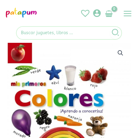
Ir
al
contenido
Search
for:
Mis
primeros
colores
¡Aprendo
a
conocerlos!
cantidad