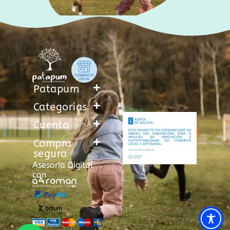
Patapum
Categorias
Cuenta
Compra
segura
Asesoría Digital
con