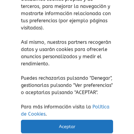
Interactividad:
dispone de lengüetas
terceros, para mejorar la navegación y
fáciles de manejar para manos
mostrarte información relacionada con
pequeñas y actividades marcadas con
tus preferencias (por ejemplo páginas
una estrella que estimulan la
visitadas).
observación y la inteligencia.
Formato resistente:
editado en cartoné
Así mismo, nuestros partners recogerán
(páginas de cartón grueso), ideal para
datos y usarán cookies para ofrecerle
anuncios personalizados y medir el
soportar el uso constante de peques
rendimiento.
de 0 a 5 años.
Puedes rechazarlas pulsando "Denegar",
gestionarlas pulsando "
Ver preferencias
"
o aceptarlas pulsando "ACEPTAR".
Productos relacionados
Para más información visita la
Política
de Cookies
.
Aceptar