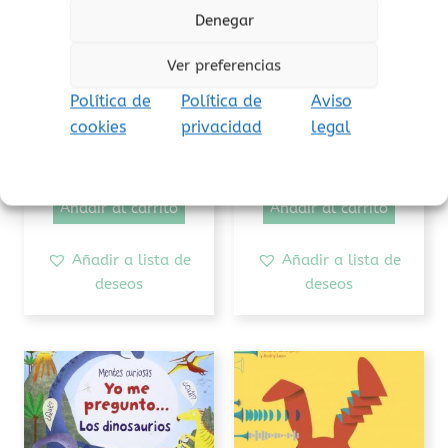
Denegar
Ver preferencias
Política de
Política de
Aviso
Conocimiento
Arte y creatividad
cookies
privacidad
legal
El combibestiario
Un libro (cartoné)
14,95
€
14,00
€
(Iva incluido)
(Iva incluido)
Añadir al carrito
Añadir al carrito
Añadir a lista de
Añadir a lista de
deseos
deseos