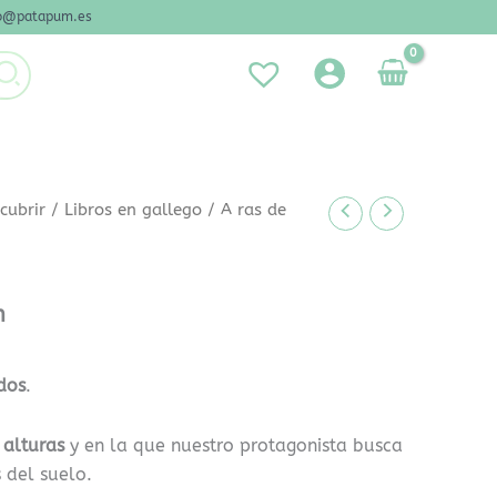
nfo@patapum.es
cubrir
/
Libros en gallego
/ A ras de
n
dos
.
 alturas
y en la que nuestro protagonista busca
 del suelo.