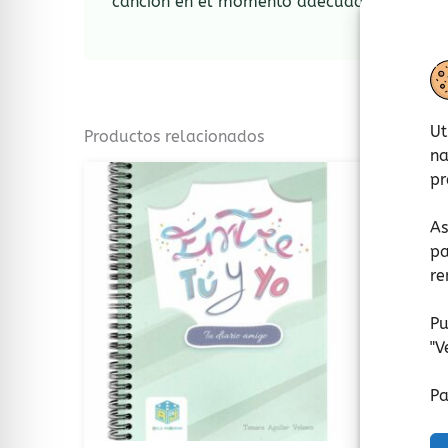
canción en el momento adecuado.
Ut
Productos relacionados
na
pr
As
pa
re
Pu
"
V
Pa