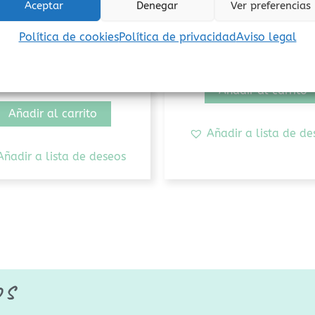
Aceptar
Denegar
Ver preferencias
Miedo
Amor
necesito cuando tengo
Nunca dejes de bri
Política de cookies
Política de privacidad
Aviso legal
miedo?
15,00
€
(Iva incluido)
10,95
€
(Iva incluido)
Añadir al carrito
Añadir al carrito
Añadir a lista de de
Añadir a lista de deseos
os