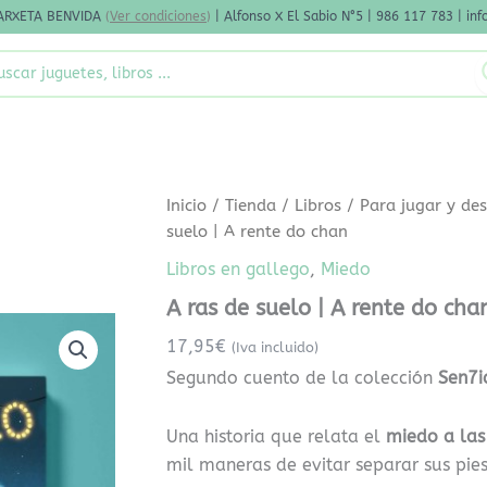
ARXETA BENVIDA
(
Ver condiciones
)
| Alfonso X El Sabio N°5 | 986 117 783 | i
rch
A
Inicio
/
Tienda
/
Libros
/
Para jugar y des
ras
suelo | A rente do chan
de
suelo
Libros en gallego
,
Miedo
|
A ras de suelo | A rente do cha
A
rente
17,95
€
(Iva incluido)
do
chan
Segundo cuento de la colección
Sen7i
cantidad
Una historia que relata el
miedo a las
mil maneras de evitar separar sus pies