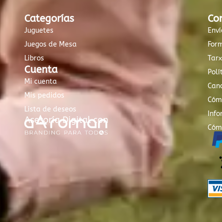
Categorías
Co
Juguetes
Enví
Juegos de Mesa
For
Libros
Tar
Cuenta
Polí
Mi cuenta
Canc
Mis pedidos
Cóm
Lista de deseos
Info
Asesoría Digital con
Cóm