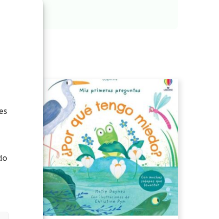
es
do