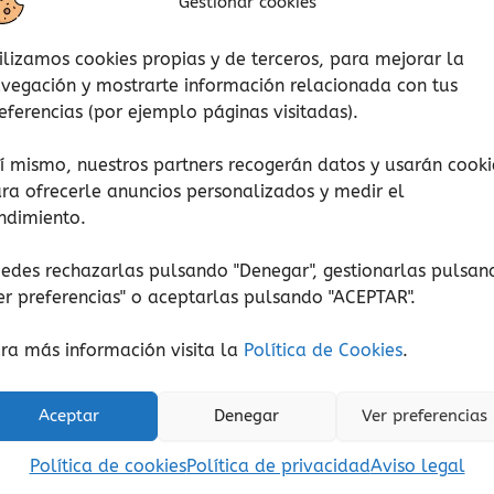
producto
Gestionar cookies
tiene
ilizamos cookies propias y de terceros, para mejorar la
múltiples
vegación y mostrarte información relacionada con tus
variantes.
eferencias (por ejemplo páginas visitadas).
Las
opciones
í mismo, nuestros partners recogerán datos y usarán cooki
se
ra ofrecerle anuncios personalizados y medir el
pueden
ndimiento.
elegir
en
edes rechazarlas pulsando "Denegar", gestionarlas pulsan
la
er preferencias
" o aceptarlas pulsando "ACEPTAR".
Conocimiento
Conocimiento
página
Un árbol
Yo me pregunto… El e
de
ra más información visita la
Política de Cookies
.
15,00
€
12,95
€
(Iva incluido)
(Iva incluido)
producto
Aceptar
Denegar
Ver preferencias
Seleccionar opciones
Añadir al carrito
Política de cookies
Política de privacidad
Aviso legal
Añadir a lista de deseos
Añadir a lista de de