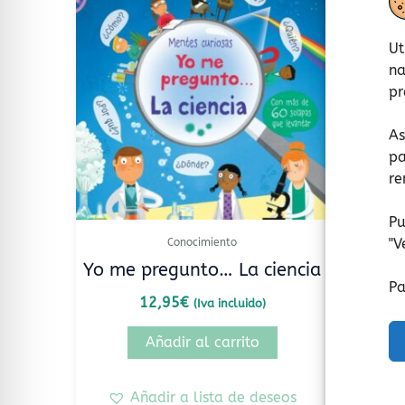
Ut
na
pr
As
pa
re
Pu
"
V
Conocimiento
Yo me pregunto… La ciencia
Pa
12,95
€
(Iva incluido)
Añadir al carrito
Añadir a lista de deseos