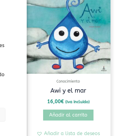
es
do
Conocimiento
spacio
Awi y el mar
16,00
€
(Iva incluido)
Añadir al carrito
seos
Añadir a lista de deseos