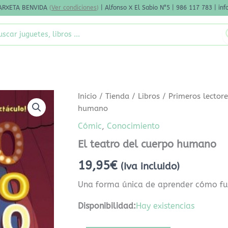
ARXETA BENVIDA
(
Ver condiciones
)
| Alfonso X El Sabio N°5 | 986 117 783 | i
rch
El
Inicio
/
Tienda
/
Libros
/
Primeros lector
teatro
humano
del
cuerpo
Cómic
,
Conocimiento
humano
El teatro del cuerpo humano
cantidad
19,95
€
(Iva incluido)
Una forma única de aprender cómo fu
Disponibilidad:
Hay existencias