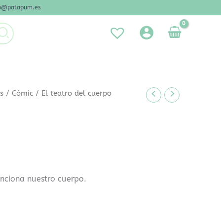
nfo@patapum.es
es
/
Cómic
/ El teatro del cuerpo
nciona nuestro cuerpo.