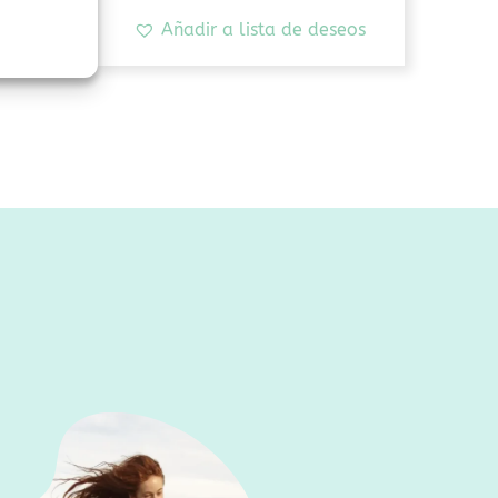
seos
Añadir a lista de deseos