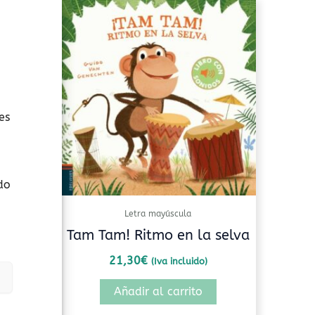
es
do
Letra mayúscula
ento!
Tam Tam! Ritmo en la selva
21,30
€
(Iva incluido)
Añadir al carrito