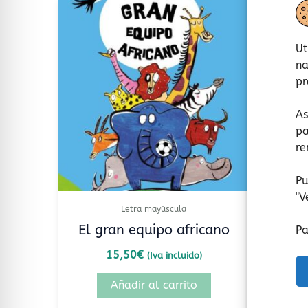
Ut
na
pr
As
pa
re
Pu
"
V
Letra mayúscula
El gran equipo africano
ABC d
Pa
15,50
€
(Iva incluido)
Añadir al carrito