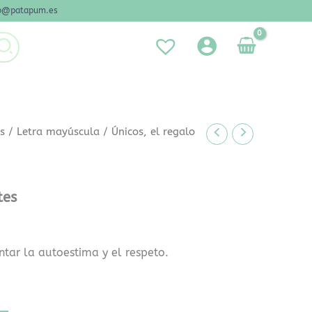
nfo@patapum.es
es
/
Letra mayúscula
/ Únicos, el regalo
tes
tar la autoestima y el respeto.