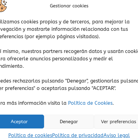
Gestionar cookies
ilizamos cookies propias y de terceros, para mejorar la
vegación y mostrarte información relacionada con tus
eferencias (por ejemplo páginas visitadas).
í mismo, nuestros partners recogerán datos y usarán cooki
ra ofrecerle anuncios personalizados y medir el
ndimiento.
edes rechazarlas pulsando "Denegar", gestionarlas pulsan
er preferencias
" o aceptarlas pulsando "ACEPTAR".
Emociones
Letra mayúscula
e los buenos modales
¡Me importa un pimi
ra más información visita la
Política de Cookies
.
18,50
€
16,90
€
(Iva incluido)
(Iva incluido)
Aceptar
Denegar
Ver preferencias
Añadir al carrito
Añadir al carrito
Política de cookies
Política de privacidad
Aviso legal