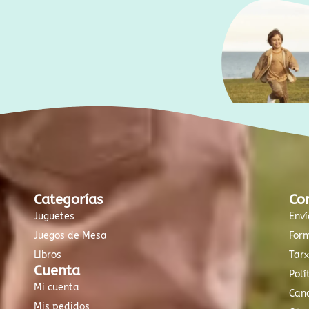
Categorías
Co
Juguetes
Enví
Juegos de Mesa
For
Libros
Tar
Cuenta
Polí
Mi cuenta
Canc
Mis pedidos