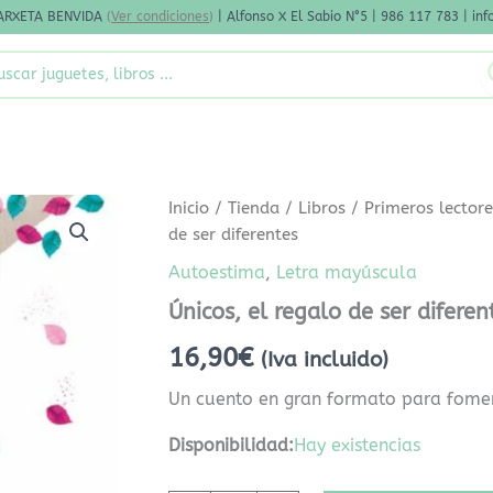
ARXETA BENVIDA
(
Ver condiciones
)
| Alfonso X El Sabio N°5 | 986 117 783 | i
rch
Únicos,
Inicio
/
Tienda
/
Libros
/
Primeros lector
el
de ser diferentes
regalo
de
Autoestima
,
Letra mayúscula
ser
Únicos, el regalo de ser diferen
diferentes
cantidad
16,90
€
(Iva incluido)
Un cuento en gran formato para fomen
Disponibilidad:
Hay existencias