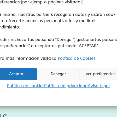
eferencias (por ejemplo páginas visitadas).
Música y sonido
Música y sonido
í mismo, nuestros partners recogerán datos y usarán cooki
rimera historia de la
Animales de la selva 
ra ofrecerle anuncios personalizados y medir el
ndimiento.
música clásica
sabana
10,95
€
10,95
€
(Iva incluido)
(Iva incluido)
edes rechazarlas pulsando "Denegar", gestionarlas pulsan
er preferencias
" o aceptarlas pulsando "ACEPTAR".
Añadir al carrito
Añadir al carrito
ra más información visita la
Política de Cookies
.
Añadir a lista de deseos
Añadir a lista de de
Aceptar
Denegar
Ver preferencias
Política de cookies
Política de privacidad
Aviso legal
os