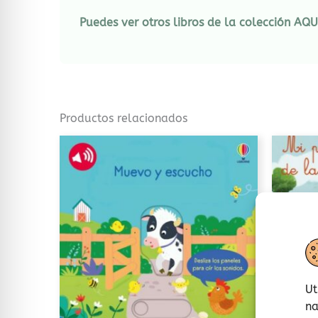
Puedes ver otros libros de la colección AQU
Productos relacionados
Este
producto
tiene
múltiples
variantes.
Las
opciones
se
Ut
pueden
na
elegir