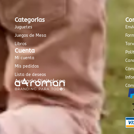
Categorías
Co
Juguetes
Enví
Juegos de Mesa
For
Libros
Tar
Cuenta
Polí
Mi cuenta
Canc
Mis pedidos
Cóm
Lista de deseos
Info
Asesoría Digital con
Cóm