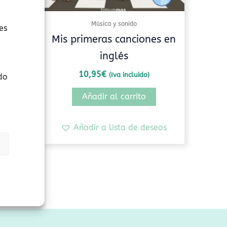
Música y sonido
es
y de la
Mis primeras canciones en
inglés
10,95
€
(Iva incluido)
do
Añadir al carrito
seos
Añadir a lista de deseos