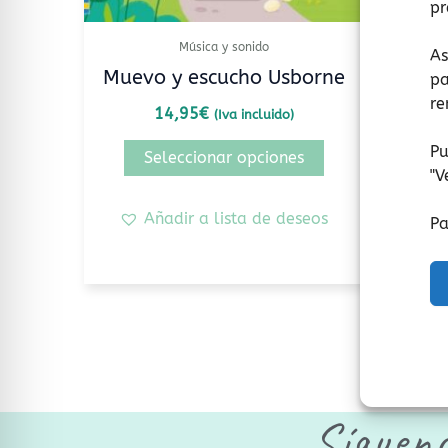
pr
en
la
Música y sonido
As
página
Muevo y escucho Usborne
Mi p
pa
de
re
14,95
€
(Iva incluido)
producto
Pu
Seleccionar opciones
"
V
Añadir a lista de deseos
Pa
Síguen