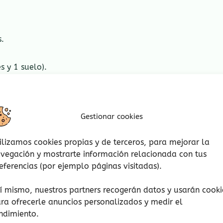
s.
s y 1 suelo).
po y 7 de calavera).
e cada color: amarillo, rosa, azul y verde).
Gestionar cookies
ilizamos cookies propias y de terceros, para mejorar la
vegación y mostrarte información relacionada con tus
años, peligro de asfixia por piezas pequeñas.
eferencias (por ejemplo páginas visitadas).
guete. Retire el embalaje antes de jugar.
í mismo, nuestros partners recogerán datos y usarán cooki
ra ofrecerle anuncios personalizados y medir el
ndimiento.