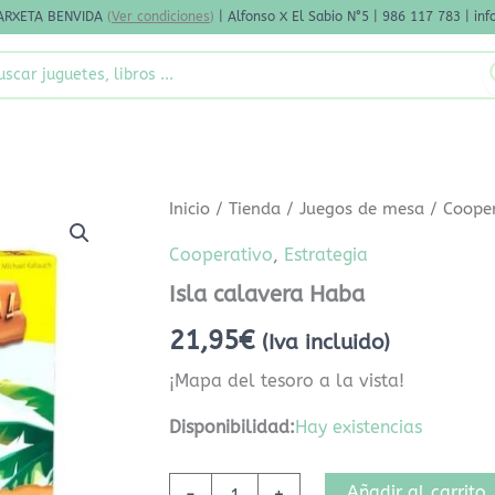
ARXETA BENVIDA
(
Ver condiciones
)
| Alfonso X El Sabio N°5 | 986 117 783 | i
rch
Isla
Inicio
/
Tienda
/
Juegos de mesa
/
Coope
calavera
Haba
Cooperativo
,
Estrategia
cantidad
Isla calavera Haba
21,95
€
(Iva incluido)
¡Mapa del tesoro a la vista!
Disponibilidad:
Hay existencias
Añadir al carrito
-
+