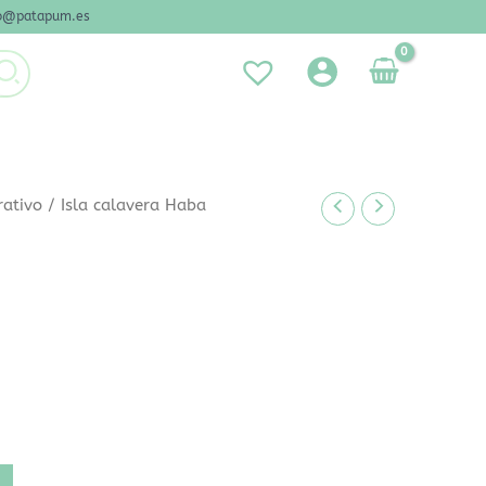
nfo@patapum.es
rativo
/ Isla calavera Haba