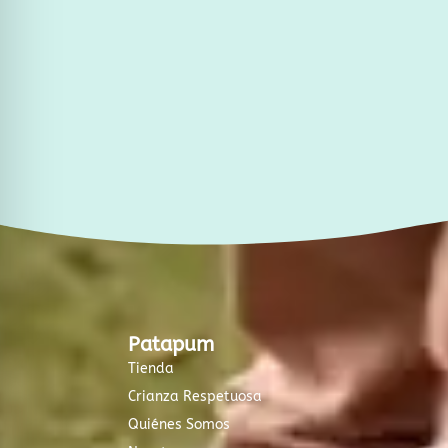
r
o
a
k
m
-
f
Patapum
Tienda
Crianza Respetuosa
Quiénes Somos