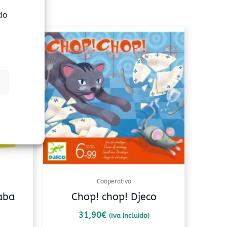
do
Cooperativo
aba
Chop! chop! Djeco
31,90
€
(Iva incluido)