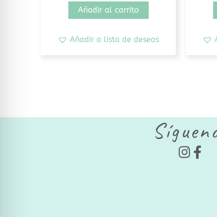
Añadir al carrito
Añadir a lista de deseos
Síguen
I
F
n
a
s
c
t
e
a
b
g
o