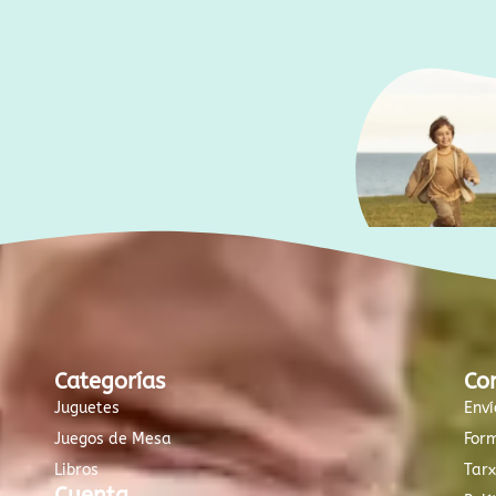
Categorías
Co
Juguetes
Enví
Juegos de Mesa
For
Libros
Tar
Cuenta