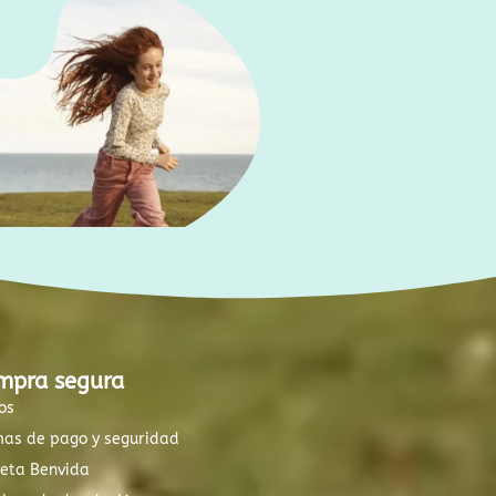
mpra segura
os
mas de pago y seguridad
xeta Benvida