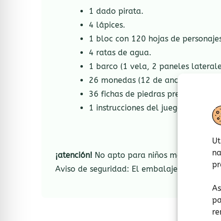
1 dado pirata.
4 lápices.
1 bloc con 120 hojas de personaje
4 ratas de agua.
1 barco (1 vela, 2 paneles laterale
26 monedas (12 de ancla, 7 de pul
36 fichas de piedras preciosas (9 d
1 instrucciones del juego.
Ut
na
¡atención!
No apto para niños menores de 3 
pr
Aviso de seguridad: El embalaje no es un ju
As
pa
re