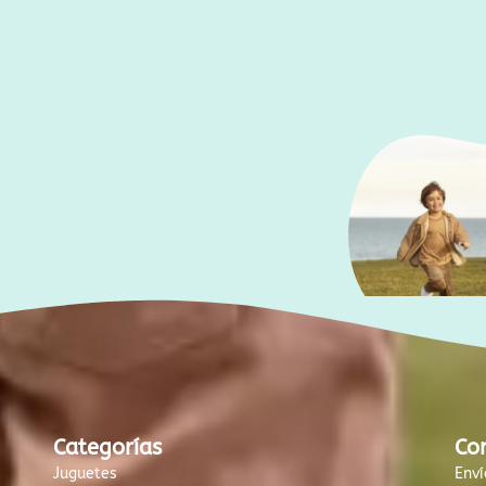
Categorías
Co
Juguetes
Enví