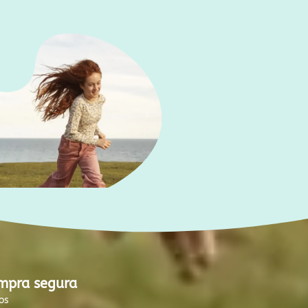
mpra segura
os