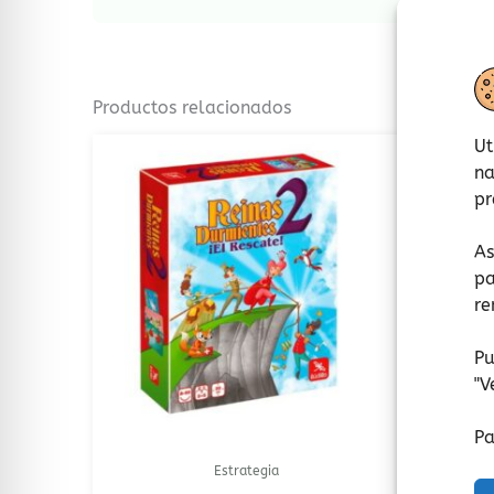
Productos relacionados
Ut
na
pr
As
pa
re
Pu
"
V
Pa
Estrategia