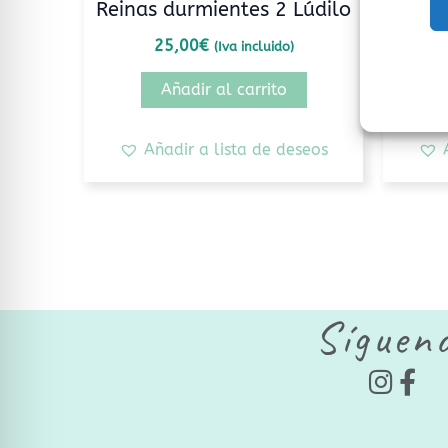
Reinas durmientes 2 Lúdilo
Sp
25,00
€
(Iva incluido)
Añadir al carrito
Añadir a lista de deseos
Síguen
I
F
n
a
s
c