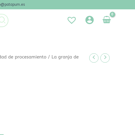
nfo@patapum.es
dad de procesamiento
/ La granja de
!