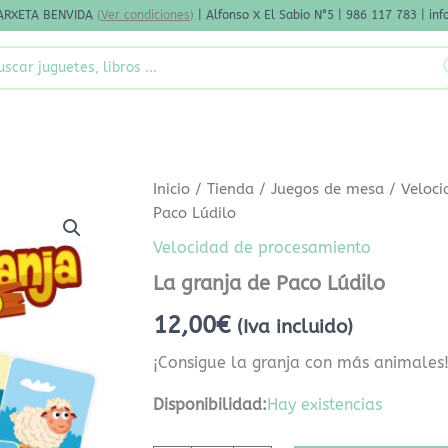
ARXETA BENVIDA
(
Ver condiciones
)
| Alfonso X El Sabio N°5 | 986 117 783 | i
rch
La
Inicio
/
Tienda
/
Juegos de mesa
/
Veloci
granja
Paco Lúdilo
de
Paco
Velocidad de procesamiento
Lúdilo
La granja de Paco Lúdilo
cantidad
12,00
€
(Iva incluido)
¡Consigue la granja con más animales
Disponibilidad:
Hay existencias