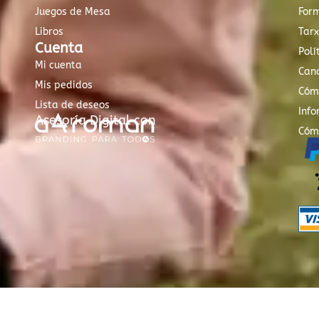
Juegos de Mesa
For
Libros
Tar
Cuenta
Polí
Mi cuenta
Canc
Mis pedidos
Cóm
Lista de deseos
Info
Asesoría Digital con
Cóm