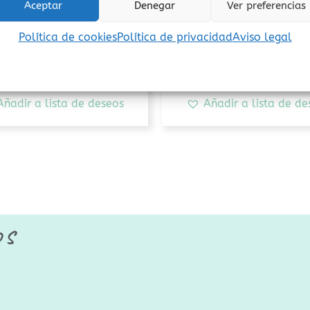
eed Monsters Cayro
Demasia2 conejos L
Aceptar
Denegar
Ver preferencias
11,95
€
18,00
€
(Iva incluido)
(Iva incluido)
Política de cookies
Política de privacidad
Aviso legal
Añadir al carrito
Añadir al carrito
Añadir a lista de deseos
Añadir a lista de de
os