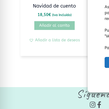
Navidad de cuento
Cand
As
pa
de m
18,50
€
(Iva incluido)
re
Añadir al carrito
Pu
"
V
Añadir a lista de deseos
Pa
Síguen
I
F