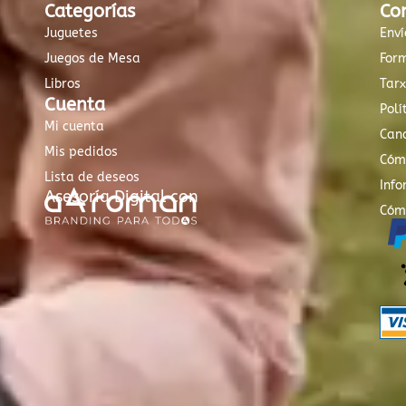
Categorías
Co
Juguetes
Enví
Juegos de Mesa
For
Libros
Tar
Cuenta
Polí
Mi cuenta
Canc
Mis pedidos
Cóm
Lista de deseos
Info
Asesoría Digital con
Cóm