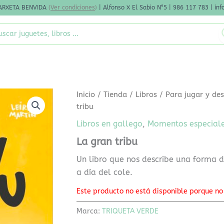
ARXETA BENVIDA
(
Ver condiciones
)
| Alfonso X El Sabio N°5 | 986 117 783 | i
rch
Inicio
/
Tienda
/
Libros
/
Para jugar y des
tribu
Libros en gallego
,
Momentos especial
La gran tribu
Un libro que nos describe una forma di
a día del cole.
Este producto no está disponible porque no
Marca:
TRIQUETA VERDE