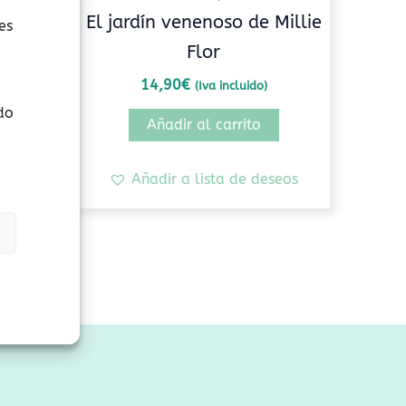
or ti
El jardín venenoso de Millie
es
Flor
14,90
€
(Iva incluido)
do
Añadir al carrito
seos
Añadir a lista de deseos