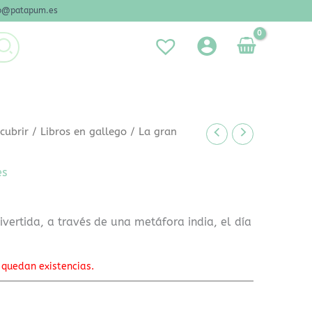
nfo@patapum.es
cubrir
/
Libros en gallego
/ La gran
es
vertida, a través de una metáfora india, el día
 quedan existencias.