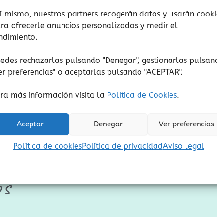
o Martiño tivo ganas
Yo iré a la escuela p
í mismo, nuestros partners recogerán datos y usarán cooki
ra ofrecerle anuncios personalizados y medir el
exar na noite de Reis
13,50
€
(Iva incluido)
ndimiento.
14,00
€
(Iva incluido)
Añadir al carrito
edes rechazarlas pulsando "Denegar", gestionarlas pulsan
Añadir al carrito
er preferencias
" o aceptarlas pulsando "ACEPTAR".
Añadir a lista de de
ra más información visita la
Política de Cookies
.
Añadir a lista de deseos
Aceptar
Denegar
Ver preferencias
Política de cookies
Política de privacidad
Aviso legal
os