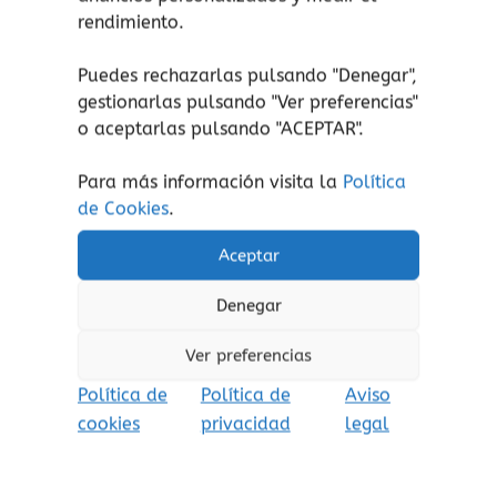
rendimiento.
de jugadores tendrán que adivinar que emoción
está interpretando. Adivinada la emoción se
Puedes rechazarlas pulsando "Denegar",
puede responder a la pregunta:
gestionarlas pulsando "
Ver preferencias
"
¿en qué momento sientes la emoción del
o aceptarlas pulsando "ACEPTAR".
dibujo?
Para más información visita la
Política
de Cookies
.
¡atención!
No apto para peques menores de 3
años, peligro de asfixia por piezas pequeñas.
Aceptar
Aviso de seguridad:
El embalaje no es un
juguete. Retire el embalaje antes de jugar.
Denegar
Ver preferencias
Política de
Política de
Aviso
cookies
privacidad
legal
Productos relacionados
Rango
Este
de