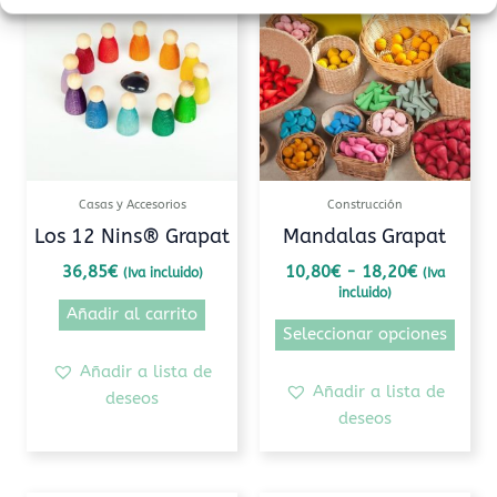
prod
precios:
tiene
desde
10,80€
múlti
hasta
varia
18,20€
Las
opcio
se
pued
Casas y Accesorios
Construcción
elegi
Los 12 Nins® Grapat
Mandalas Grapat
en
36,85
€
10,80
€
-
18,20
€
(Iva incluido)
(Iva
la
incluido)
pági
Añadir al carrito
de
Seleccionar opciones
prod
Añadir a lista de
Añadir a lista de
deseos
deseos