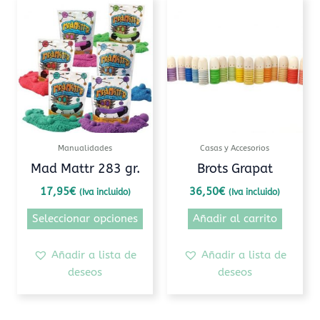
Este
producto
tiene
múltiples
variantes.
Las
opciones
se
pueden
Manualidades
Casas y Accesorios
elegir
Mad Mattr 283 gr.
Brots Grapat
en
17,95
€
36,50
€
(Iva incluido)
(Iva incluido)
la
página
Seleccionar opciones
Añadir al carrito
de
producto
Añadir a lista de
Añadir a lista de
deseos
deseos