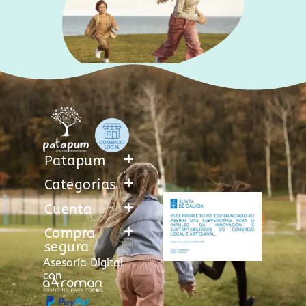
Patapum
Categorias
Cuenta
Compra
segura
Asesoría Digital
con