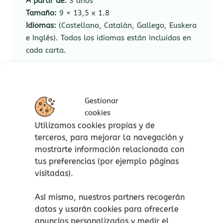
A partir de:
3 años
Tamaño:
9 × 13,5 x 1.8
Idiomas:
(Castellano, Catalán, Gallego, Euskera
e Inglés). Todos los idiomas están incluidos en
cada carta.
Funcionamiento:
Se escoge una carta y se responde a la
Gestionar
pregunta:
cookies
¿en qué momento sientes la emoción del
Utilizamos cookies propias y de
dibujo?
terceros, para mejorar la navegación y
En el caso que aparezca la carta con el logo,
mostrarte información relacionada con
hay que elegir a un compañero para que
tus preferencias (por ejemplo páginas
responda conjuntamente.
visitadas).
Otra manera de jugar, especialmente indicada
Así mismo, nuestros partners recogerán
para los más pequeños:
datos y usarán cookies para ofrecerle
Se trata de imitar el dibujo de la carta. El resto
anuncios personalizados y medir el